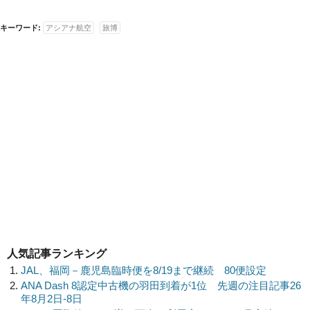
キーワード:
アシアナ航空
旅博
人気記事ランキング
JAL、福岡－鹿児島臨時便を8/19まで継続 80便設定
ANA Dash 8認定中古機の羽田到着が1位 先週の注目記事26
年8月2日-8日