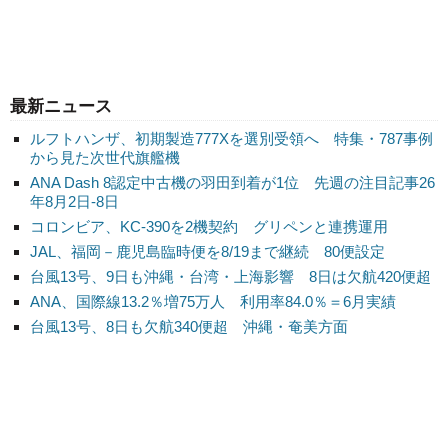
最新ニュース
ルフトハンザ、初期製造777Xを選別受領へ 特集・787事例
から見た次世代旗艦機
ANA Dash 8認定中古機の羽田到着が1位 先週の注目記事26
年8月2日-8日
コロンビア、KC-390を2機契約 グリペンと連携運用
JAL、福岡－鹿児島臨時便を8/19まで継続 80便設定
台風13号、9日も沖縄・台湾・上海影響 8日は欠航420便超
ANA、国際線13.2％増75万人 利用率84.0％＝6月実績
台風13号、8日も欠航340便超 沖縄・奄美方面