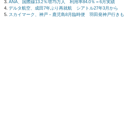
ANA、国際線13.2％増75万人 利用率84.0％＝6月実績
デルタ航空、成田7年ぶり再就航 シアトル27年3月から
スカイマーク、神戸－鹿児島8月臨時便 羽田発神戸行きも