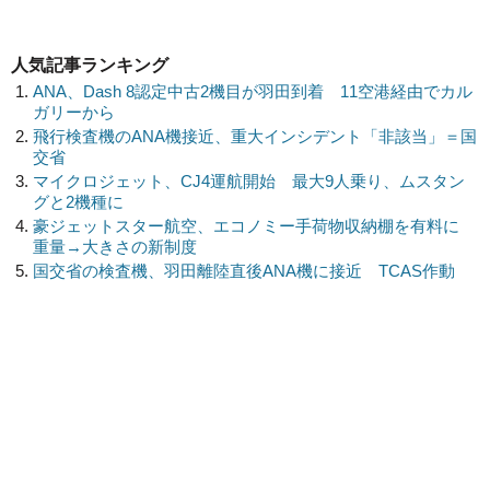
人気記事ランキング
ANA、Dash 8認定中古2機目が羽田到着 11空港経由でカル
ガリーから
飛行検査機のANA機接近、重大インシデント「非該当」＝国
交省
マイクロジェット、CJ4運航開始 最大9人乗り、ムスタン
グと2機種に
豪ジェットスター航空、エコノミー手荷物収納棚を有料に
重量→大きさの新制度
国交省の検査機、羽田離陸直後ANA機に接近 TCAS作動