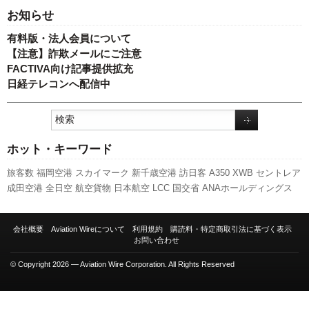
お知らせ
有料版・法人会員について
【注意】詐欺メールにご注意
FACTIVA向け記事提供拡充
日経テレコンへ配信中
ホット・キーワード
旅客数
福岡空港
スカイマーク
新千歳空港
訪日客
A350 XWB
セントレア
成田空港
全日空
航空貨物
日本航空
LCC
国交省
ANAホールディングス
実績
ボーイング
737NG
787
先週の注目記事
利用実績
伊丹空港
A320
新
路線
キャンペーン
国交省航空局
777
ピーチ・アビエーション
客室乗務
会社概要
Aviation Wireについて
利用規約
購読料・特定商取引法に基づく表示
員
発着回数
人事
スターフライヤー
関西空港
羽田空港
エアバス
新型コ
お問い合わせ
ロナウイルス
© Copyright 2026 — Aviation Wire Corporation. All Rights Reserved