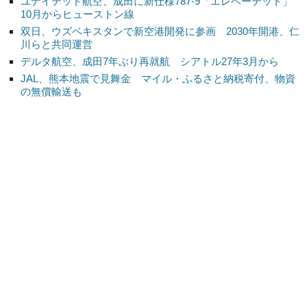
ユナイテッド航空、成田に新仕様787-9「エレベーテッド」
10月からヒューストン線
双日、ウズベキスタンで新空港開発に参画 2030年開港、仁
川らと共同運営
デルタ航空、成田7年ぶり再就航 シアトル27年3月から
JAL、熊本地震で見舞金 マイル・ふるさと納税寄付、物資
の無償輸送も