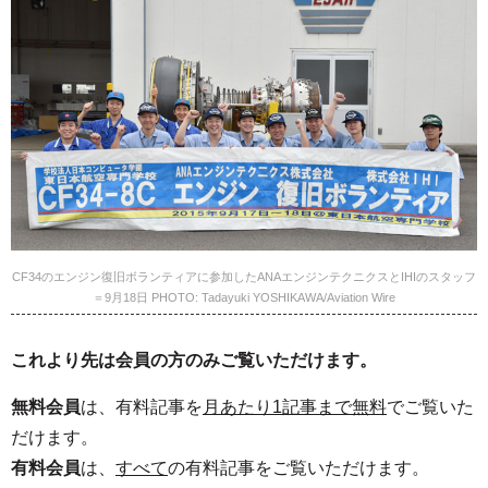
CF34のエンジン復旧ボランティアに参加したANAエンジンテクニクスとIHIのスタッフ
＝9月18日 PHOTO: Tadayuki YOSHIKAWA/Aviation Wire
これより先は会員の方のみご覧いただけます。
無料会員
は、有料記事を
月あたり1記事まで無料
でご覧いた
だけます。
有料会員
は、
すべて
の有料記事をご覧いただけます。