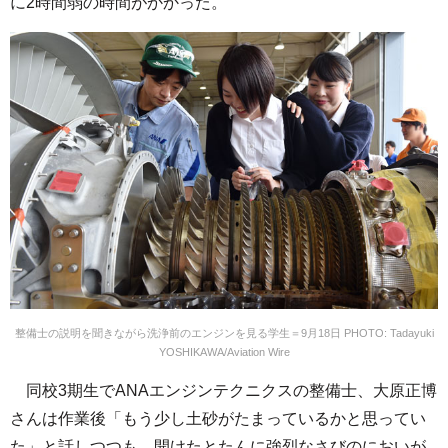
に2時間弱の時間がかかった。
整備士の説明を聞きながら洗浄前のエンジンを見る学生＝9月18日 PHOTO: Tadayuki
YOSHIKAWA/Aviation Wire
同校3期生でANAエンジンテクニクスの整備士、大原正博
さんは作業後「もう少し土砂がたまっているかと思ってい
た」と話しつつも、開けたとたんに強烈なさびのにおいが