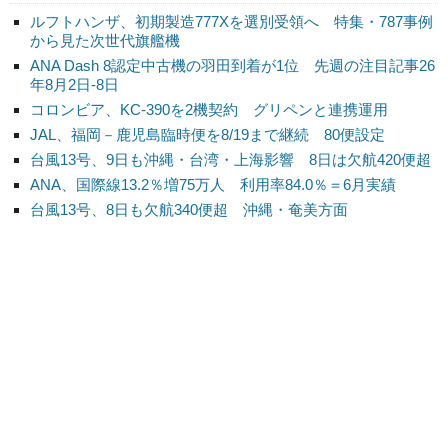
ルフトハンザ、初期製造777Xを選別受領へ 特集・787事例
から見た次世代旗艦機
ANA Dash 8認定中古機の羽田到着が1位 先週の注目記事26
年8月2日-8日
コロンビア、KC-390を2機契約 グリペンと連携運用
JAL、福岡－鹿児島臨時便を8/19まで継続 80便設定
台風13号、9日も沖縄・台湾・上海影響 8日は欠航420便超
ANA、国際線13.2％増75万人 利用率84.0％＝6月実績
台風13号、8日も欠航340便超 沖縄・奄美方面