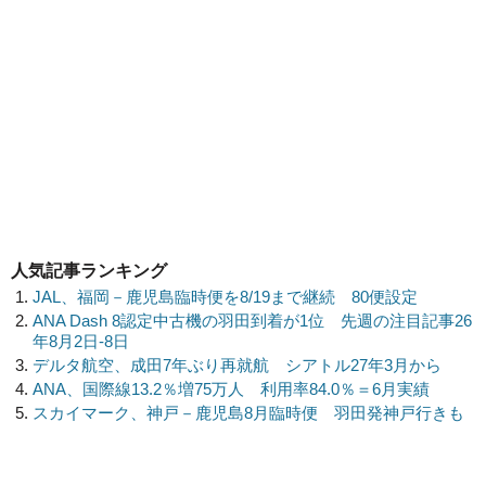
人気記事ランキング
JAL、福岡－鹿児島臨時便を8/19まで継続 80便設定
ANA Dash 8認定中古機の羽田到着が1位 先週の注目記事26
年8月2日-8日
デルタ航空、成田7年ぶり再就航 シアトル27年3月から
ANA、国際線13.2％増75万人 利用率84.0％＝6月実績
スカイマーク、神戸－鹿児島8月臨時便 羽田発神戸行きも