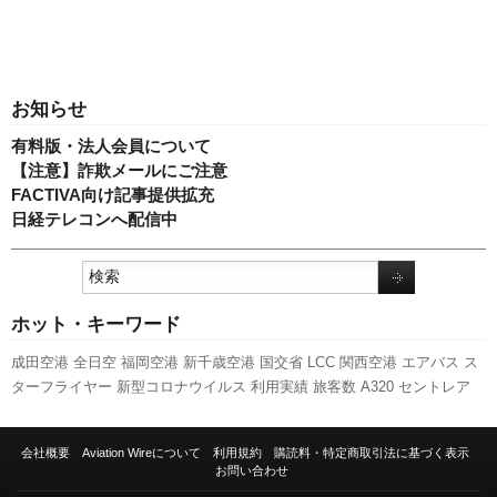
お知らせ
有料版・法人会員について
【注意】詐欺メールにご注意
FACTIVA向け記事提供拡充
日経テレコンへ配信中
ホット・キーワード
成田空港
全日空
福岡空港
新千歳空港
国交省
LCC
関西空港
エアバス
ス
ターフライヤー
新型コロナウイルス
利用実績
旅客数
A320
セントレア
国交省航空局
787
航空貨物
新路線
実績
日本航空
キャンペーン
スカイマ
ーク
人事
訪日客
羽田空港
発着回数
客室乗務員
ピーチ・アビエーション
会社概要
Aviation Wireについて
利用規約
購読料・特定商取引法に基づく表示
737NG
A350 XWB
伊丹空港
先週の注目記事
777
ボーイング
ANAホール
お問い合わせ
ディングス