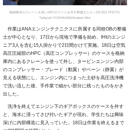
格納庫内のクレーンを使いHPCのケースを外す整備士たち＝9月18日 PHOTO:
Tadayuki YOSHIKAWA/Aviation Wire
作業はANAエンジンテクニクスに所属する同校OBの整備
士が中心となり、17日から現地で準備を始め、IHIのエンジ
ニア3人を含む15人掛かりで2日間かけて実施。18日は空気
高圧圧縮部のHPC（高圧コンプレッサー）のケースを格納
庫内にあるクレーンを使って外し、タービンエンジン内部
のコンプレッサー・ブレード（動翼）やベーン（静翼）が
見える状態にし、エンジン内につまった土砂を高圧洗浄機
で洗い流した後、手作業で細かい部分に残ったものをかき
出した。
洗浄を終えてエンジン下のギアボックスのケースを外す
と、海水に浸ってさび付いたギアが現れ、学生たちは興味
深げに内部構造に見入っていた。18日は作業を終えるまで