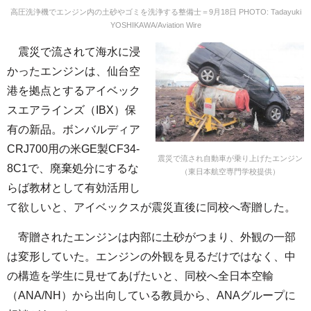
高圧洗浄機でエンジン内の土砂やゴミを洗浄する整備士＝9月18日 PHOTO: Tadayuki
YOSHIKAWA/Aviation Wire
震災で流されて海水に浸
かったエンジンは、仙台空
港を拠点とするアイベック
スエアラインズ（IBX）保
有の新品。ボンバルディア
CRJ700用の米GE製CF34-
震災で流され自動車が乗り上げたエンジン
8C1で、廃棄処分にするな
（東日本航空専門学校提供）
らば教材として有効活用し
て欲しいと、アイベックスが震災直後に同校へ寄贈した。
寄贈されたエンジンは内部に土砂がつまり、外観の一部
は変形していた。エンジンの外観を見るだけではなく、中
の構造を学生に見せてあげたいと、同校へ全日本空輸
（ANA/NH）から出向している教員から、ANAグループに