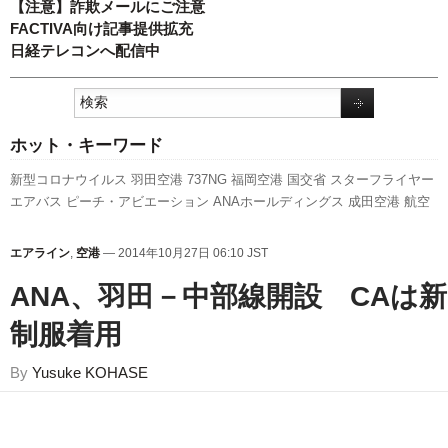
【注意】詐欺メールにご注意
FACTIVA向け記事提供拡充
日経テレコンへ配信中
ホット・キーワード
新型コロナウイルス
羽田空港
737NG
福岡空港
国交省
スターフライヤー
エアバス
ピーチ・アビエーション
ANAホールディングス
成田空港
航空
貨物
A320
777
787
関西空港
発着回数
キャンペーン
全日空
実績
日本航
空
LCC
新千歳空港
A350 XWB
旅客数
ボーイング
利用実績
先週の注目
エアライン
,
空港
— 2014年10月27日 06:10 JST
記事
客室乗務員
セントレア
伊丹空港
新路線
訪日客
国交省航空局
人事
スカイマーク
ANA、羽田－中部線開設 CAは新
制服着用
By
Yusuke KOHASE