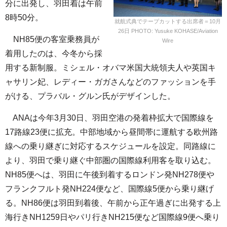
分に出発し、羽田着は午前
8時50分。
就航式典でテープカットする出席者＝10月
26日 PHOTO: Yusuke KOHASE/Aviation
NH85便の客室乗務員が
Wire
着用したのは、今冬から採
用する新制服。ミシェル・オバマ米国大統領夫人や英国キ
ャサリン妃、レディー・ガガさんなどのファッションを手
がける、プラバル・グルン氏がデザインした。
ANAは今年3月30日、羽田空港の発着枠拡大で国際線を
17路線23便に拡充。中部地域から昼間帯に運航する欧州路
線への乗り継ぎに対応するスケジュールを設定。同路線に
より、羽田で乗り継ぐ中部圏の国際線利用客を取り込む。
NH85便へは、羽田に午後到着するロンドン発NH278便や
フランクフルト発NH224便など、国際線5便から乗り継げ
る。NH86便は羽田到着後、午前から正午過ぎに出発する上
海行きNH1259日やパリ行きNH215便など国際線9便へ乗り