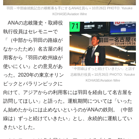
羽田－中部線就航記念の横断幕を手にするANA社員ら＝10月26日 PHOTO: Yusuke
KOHASE/Aviation Wire
ANAの志岐隆史・取締役
執行役員はセレモニーで
「（中部から羽田の路線が
なかったため）名古屋の利
用客から『羽田の欧州線が
使いにくい』との意見があ
「中部線はずっと続けていきたい」と話す
った。2020年の東京オリン
志岐執行役員＝10月26日 PHOTO: Yusuke
KOHASE/Aviation Wire
ピックとパラリンピックに
向けて、アジアからの利用客には羽田を経由して名古屋を
訪問してほしい」と語った。運航期間については「いった
ん始めたからには止めないというのがANAの鉄則。（中部
線は）ずっと続けていきたい」とし、永続的に運航してい
きたいとした。