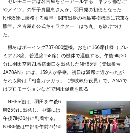
セレモニーには名古屋をピーアールする「キラッ都なご
やメイツ」の平子真里恵さんが、羽田発の初便となった
NH85便に乗務する岐阜・関市出身の福島英樹機長に花束を
贈呈。名古屋市公式キャラクター「はち丸」も駆けつけ
た。
機材はボーイング737-800型機。おもに166席仕様（プレ
ミアム8席、普通席158席）の機体で運航する。午後6時30
分に羽田空港71番搭乗口を出発したNH85便（登録番号
JA78AN）には、159人が搭乗。初日は満席に近かったが、
それ以降は「相当ガラガラ」（志岐執行役員）で、ANAで
はプロモーションなどで利用促進を図る。
NH85便は、羽田を午後6
時25分に出発し、中部には
午後7時30分に到着する。
NH86便は中部を午前7時50