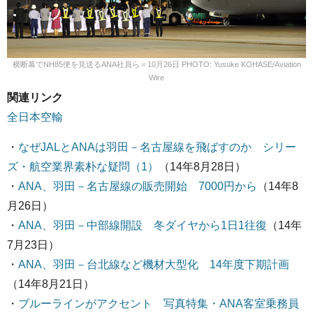
横断幕でNH85便を見送るANA社員ら＝10月26日 PHOTO: Yusuke KOHASE/Aviation
Wire
関連リンク
全日本空輸
・
なぜJALとANAは羽田－名古屋線を飛ばすのか シリー
ズ・航空業界素朴な疑問（1）
（14年8月28日）
・
ANA、羽田－名古屋線の販売開始 7000円から
（14年8
月26日）
・
ANA、羽田－中部線開設 冬ダイヤから1日1往復
（14年
7月23日）
・
ANA、羽田－台北線など機材大型化 14年度下期計画
（14年8月21日）
・
ブルーラインがアクセント 写真特集・ANA客室乗務員