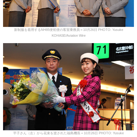
新制服を着用するNH85便初便の客室乗務員＝10月26日 PHOTO: Yusuke
KOHASE/Aviation Wire
平子さん（左）から花束を渡された福島機長＝10月26日 PHOTO: Yusuke