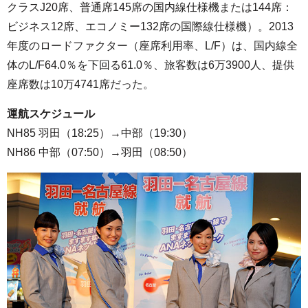
クラスJ20席、普通席145席の国内線仕様機または144席：
ビジネス12席、エコノミー132席の国際線仕様機）。2013
年度のロードファクター（座席利用率、L/F）は、国内線全
体のL/F64.0％を下回る61.0％、旅客数は6万3900人、提供
座席数は10万4741席だった。
運航スケジュール
NH85 羽田（18:25）→中部（19:30）
NH86 中部（07:50）→羽田（08:50）