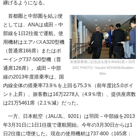
継げるようになる。
首都圏と中部圏を結ぶ便
としては、ANAは成田－中
部線を1日2往復で運航。使
用機材はエアバスA320型機
（普通席166席）またはボ
ーイング737-500型機（普
初便搭乗者に記念品を渡すANA社員＝10月
通席126席）。成田－中部
26日 PHOTO: Yusuke KOHASE/Aviation
Wire
線の2013年度搭乗率は、国
内線全体の搭乗率73.9％を上回る75.3％（前年度比5.0ポイ
ント上昇）、旅客数は16万2278人（4.9％増）、提供座席数
は21万5461席（2.1％減）だった。
一方、日本航空（JAL/JL、9201）は羽田－中部線を2013
年3月31日に1日1往復で運航開始。今年の3月30日からは1
日2往復に増便した。現在の使用機材は737-800（165席：