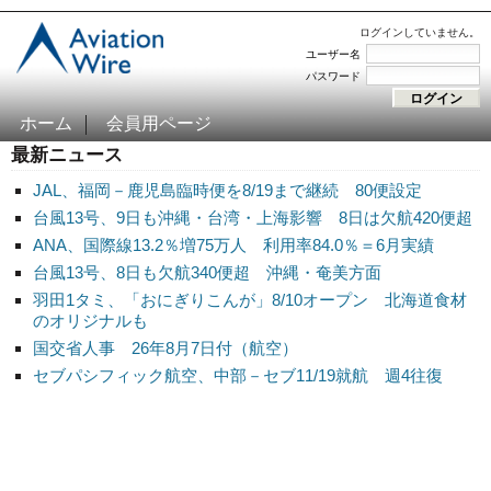
ログインしていません。
ユーザー名
パスワード
ホーム
会員用ページ
最新ニュース
JAL、福岡－鹿児島臨時便を8/19まで継続 80便設定
台風13号、9日も沖縄・台湾・上海影響 8日は欠航420便超
ANA、国際線13.2％増75万人 利用率84.0％＝6月実績
台風13号、8日も欠航340便超 沖縄・奄美方面
羽田1タミ、「おにぎりこんが」8/10オープン 北海道食材
のオリジナルも
国交省人事 26年8月7日付（航空）
セブパシフィック航空、中部－セブ11/19就航 週4往復