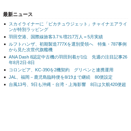
最新ニュース
スカイライナーに「ピカチュウジェット」チャイナエアライ
ンが特別ラッピング
羽田空港、国際線旅客3.7％増217万人＝5月実績
ルフトハンザ、初期製造777Xを選別受領へ 特集・787事例
から見た次世代旗艦機
ANA Dash 8認定中古機の羽田到着が1位 先週の注目記事26
年8月2日-8日
コロンビア、KC-390を2機契約 グリペンと連携運用
JAL、福岡－鹿児島臨時便を8/19まで継続 80便設定
台風13号、9日も沖縄・台湾・上海影響 8日は欠航420便超