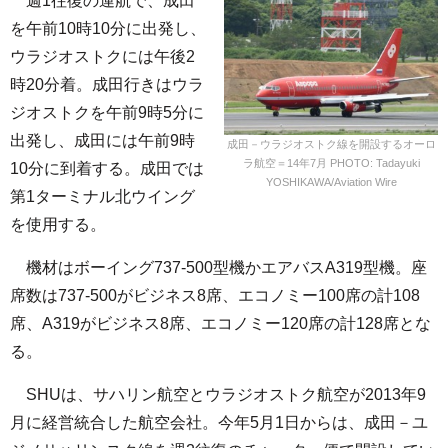
週1往復の運航で、成田
を午前10時10分に出発し、
ウラジオストクには午後2
時20分着。成田行きはウラ
ジオストクを午前9時5分に
出発し、成田には午前9時
成田－ウラジオストク線を開設するオーロ
ラ航空＝14年7月 PHOTO: Tadayuki
10分に到着する。成田では
YOSHIKAWA/Aviation Wire
第1ターミナル北ウイング
を使用する。
機材はボーイング737-500型機かエアバスA319型機。座
席数は737-500がビジネス8席、エコノミー100席の計108
席、A319がビジネス8席、エコノミー120席の計128席とな
る。
SHUは、サハリン航空とウラジオストク航空が2013年9
月に経営統合した航空会社。今年5月1日からは、成田－ユ