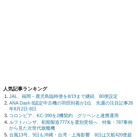
人気記事ランキング
JAL、福岡－鹿児島臨時便を8/19まで継続 80便設定
ANA Dash 8認定中古機の羽田到着が1位 先週の注目記事26
年8月2日-8日
コロンビア、KC-390を2機契約 グリペンと連携運用
ルフトハンザ、初期製造777Xを選別受領へ 特集・787事例
から見た次世代旗艦機
台風13号、9日も沖縄・台湾・上海影響 8日は欠航420便超