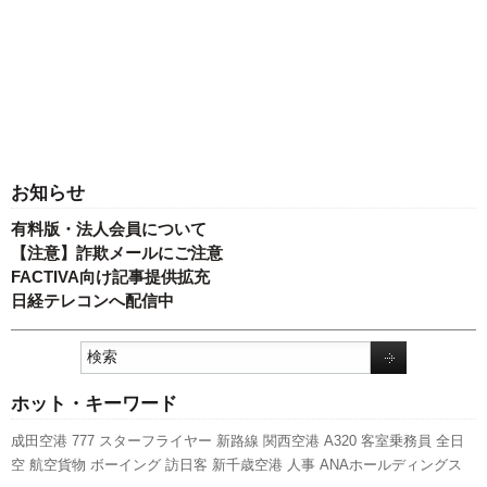
お知らせ
有料版・法人会員について
【注意】詐欺メールにご注意
FACTIVA向け記事提供拡充
日経テレコンへ配信中
ホット・キーワード
成田空港
777
スターフライヤー
新路線
関西空港
A320
客室乗務員
全日
空
航空貨物
ボーイング
訪日客
新千歳空港
人事
ANAホールディングス