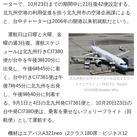
ーターで、10月23日までの期間中に21往復42便設定する。
北九州空港の利用促進を担う北九州市の空港企画課による
と、台中チャーターは2006年の開港以来初就航だという。
運航日は日曜と火曜、金
曜の週3往復。運航スケジ
ュールは北九州行きCI7380
便が台中を午後3時20分に
出発し、午後6時45分に着
く。台中行きCI7381便は午
北九州初の台中チャーターを設定するチャ
イナエアライン＝PHOTO: Yusuke
後7時45分に北九州を出発
KOHASE/Aviation Wire
し、午後9時40分に到着す
る。9月1日と4日の北九州発CI7381便と、10月20日23日の
台中発CI7380便は、乗客を乗せないフェリーフライト（回
航便）として運航する。
機材はエアバスA321neo（2クラス180席：ビジネス12