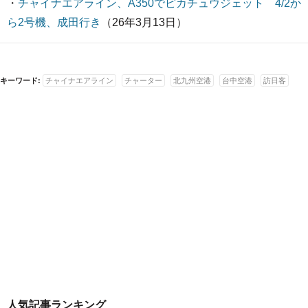
・
チャイナエアライン、A350でピカチュウジェット 4/2か
ら2号機、成田行き
（26年3月13日）
キーワード:
チャイナエアライン
チャーター
北九州空港
台中空港
訪日客
人気記事ランキング