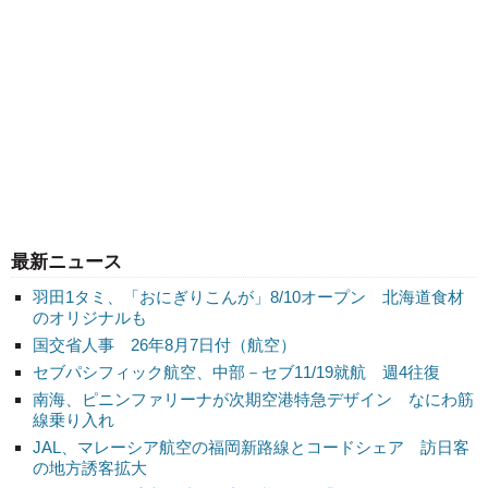
最新ニュース
羽田1タミ、「おにぎりこんが」8/10オープン 北海道食材
のオリジナルも
国交省人事 26年8月7日付（航空）
セブパシフィック航空、中部－セブ11/19就航 週4往復
南海、ピニンファリーナが次期空港特急デザイン なにわ筋
線乗り入れ
JAL、マレーシア航空の福岡新路線とコードシェア 訪日客
の地方誘客拡大