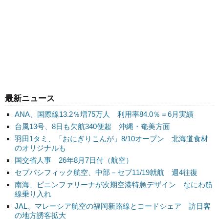
最新ニュース
ANA、国際線13.2％増75万人 利用率84.0％＝6月実績
台風13号、8日も欠航340便超 沖縄・奄美方面
羽田1タミ、「おにぎりこんが」8/10オープン 北海道食材
のオリジナルも
国交省人事 26年8月7日付（航空）
セブパシフィック航空、中部－セブ11/19就航 週4往復
南海、ピニンファリーナが次期空港特急デザイン なにわ筋
線乗り入れ
JAL、マレーシア航空の福岡新路線とコードシェア 訪日客
の地方誘客拡大