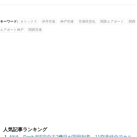
キーワード:
オリックス
伊丹空港
神戸空港
空港民営化
関西エアポート
関西
エアポート神戸
関西空港
人気記事ランキング
ANA、Dash 8認定中古2機目が羽田到着 11空港経由でカル