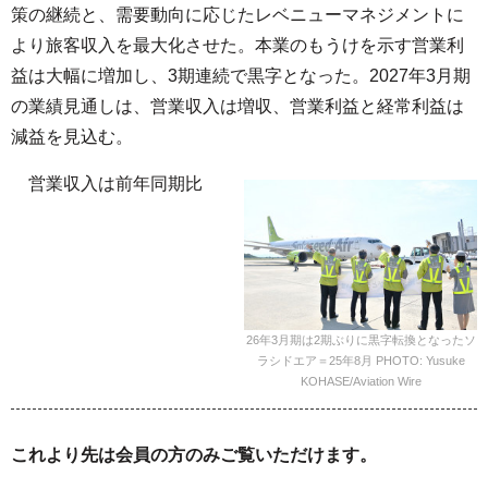
策の継続と、需要動向に応じたレベニューマネジメントに
より旅客収入を最大化させた。本業のもうけを示す営業利
益は大幅に増加し、3期連続で黒字となった。2027年3月期
の業績見通しは、営業収入は増収、営業利益と経常利益は
減益を見込む。
営業収入は前年同期比
26年3月期は2期ぶりに黒字転換となったソ
ラシドエア＝25年8月 PHOTO: Yusuke
KOHASE/Aviation Wire
これより先は会員の方のみご覧いただけます。