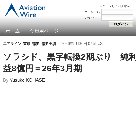
ログインしていません。
ユーザー名
パスワード
ホーム
会員用ページ
エアライン
,
業績
,
需要
,
需要実績
— 2026年5月30日 07:59 JST
ソラシド、黒字転換2期ぶり 純
益8億円＝26年3月期
By
Yusuke KOHASE