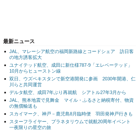
最新ニュース
JAL、マレーシア航空の福岡新路線とコードシェア 訪日客
の地方誘客拡大
ユナイテッド航空、成田に新仕様787-9「エレベーテッド」
10月からヒューストン線
双日、ウズベキスタンで新空港開発に参画 2030年開港、仁
川らと共同運営
デルタ航空、成田7年ぶり再就航 シアトル27年3月から
JAL、熊本地震で見舞金 マイル・ふるさと納税寄付、物資
の無償輸送も
スカイマーク、神戸－鹿児島8月臨時便 羽田発神戸行きも
スターフライヤー、プラネタリウムで就航20周年イベント
一夜限りの星空の旅