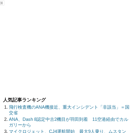
算
人気記事ランキング
飛行検査機のANA機接近、重大インシデント「非該当」＝国
交省
ANA、Dash 8認定中古2機目が羽田到着 11空港経由でカル
ガリーから
マイクロジェット、CJ4運航開始 最大9人乗り、ムスタン