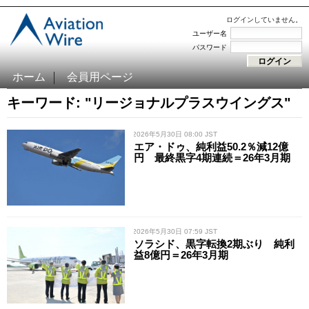
ログインしていません。
ユーザー名
パスワード
ホーム
会員用ページ
キーワード: "リージョナルプラスウイングス"
/ 2026年5月30日 08:00 JST
エア・ドゥ、純利益50.2％減12億
円 最終黒字4期連続＝26年3月期
/ 2026年5月30日 07:59 JST
ソラシド、黒字転換2期ぶり 純利
益8億円＝26年3月期