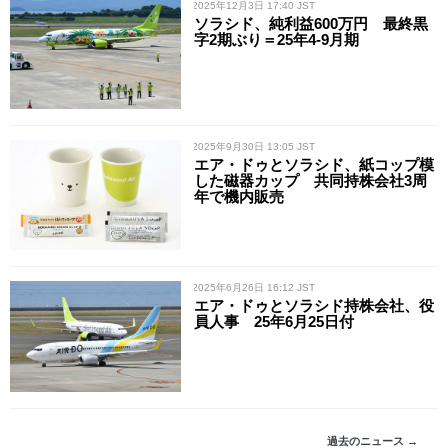
/ 2025年12月3日 17:40 JST
ソラシド、純利益600万円 最終黒
字2期ぶり＝25年4-9月期
/ 2025年9月30日 13:05 JST
エア・ドゥとソラシド、紙コップ模
した磁器カップ 共同持株会社3周
年で機内販売
/ 2025年6月26日 16:12 JST
エア・ドゥとソラシド持株会社、役
員人事 25年6月25日付
過去のニュース →