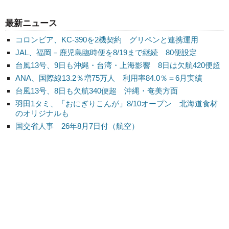
最新ニュース
コロンビア、KC-390を2機契約 グリペンと連携運用
JAL、福岡－鹿児島臨時便を8/19まで継続 80便設定
台風13号、9日も沖縄・台湾・上海影響 8日は欠航420便超
ANA、国際線13.2％増75万人 利用率84.0％＝6月実績
台風13号、8日も欠航340便超 沖縄・奄美方面
羽田1タミ、「おにぎりこんが」8/10オープン 北海道食材
のオリジナルも
国交省人事 26年8月7日付（航空）