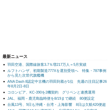
最新ニュース
羽田空港、国際線旅客3.7％増217万人＝5月実績
ルフトハンザ、初期製造777Xを選別受領へ 特集・787事例
から見た次世代旗艦機
ANA Dash 8認定中古機の羽田到着が1位 先週の注目記事26
年8月2日-8日
コロンビア、KC-390を2機契約 グリペンと連携運用
JAL、福岡－鹿児島臨時便を8/19まで継続 80便設定
台風13号、9日も沖縄・台湾・上海影響 8日は欠航420便超