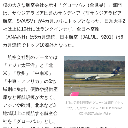
模の大きな航空会社を示す「グローバル（全世界）」部門
は、サウジアラビア国営のサウディア（前サウジアラビア
航空、SVA/SV）が4カ月ぶりにトップとなった。日系大手2
社は上位10社にはランクインせず、全日本空輸
（ANA/NH）は5カ月連続、日本航空（JAL/JL、9201）は6
カ月連続でトップ10圏外となった。
航空会社別のデータでは
「アジア太平洋」と「北
米」「欧州」「中南米」
「中東・アフリカ」の5地
域別に集計。便数や提供座
席など運航規模が大きく、
3月の定時到着率がグローバル部門でトッ
アジアや欧州、北米など3
プだったサウディア＝PHOTO: Yusuke
地域以上に就航する航空会
KOHASE/Aviation Wire
社を「グローバル」とし、