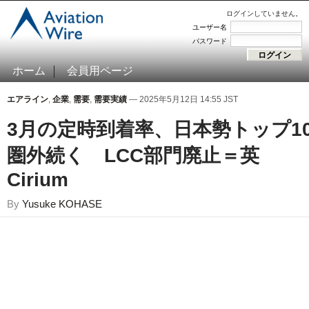
ログインしていません。
ユーザー名
パスワード
ホーム
会員用ページ
エアライン
,
企業
,
需要
,
需要実績
— 2025年5月12日 14:55 JST
3月の定時到着率、日本勢トップ1
圏外続く LCC部門廃止＝英
Cirium
By
Yusuke KOHASE