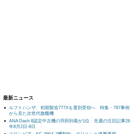
最新ニュース
ルフトハンザ、初期製造777Xを選別受領へ 特集・787事例
から見た次世代旗艦機
ANA Dash 8認定中古機の羽田到着が1位 先週の注目記事26
年8月2日-8日
コロンビア、KC-390を2機契約 グリペンと連携運用