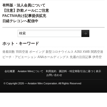
有料版・法人会員について
【注意】詐欺メールにご注意
FACTIVA向け記事提供拡充
日経テレコンへ配信中
ホット・キーワード
発着回数
羽田空港
ボーイング
新型コロナウイルス
A350 XWB
関西空港
ピーチ・アビエーション
ANAホールディングス
先週の注目記事
伊丹空
港
セントレア
成田空港
スカイマーク
実績
利用実績
国交省
旅客数
A320
スターフライヤー
全日空
キャンペーン
福岡空港
新千歳空港
日本航空
航
会社概要
Aviation Wireについて
利用規約
購読料・特定商取引法に基づく表示
空貨物
人事
777
787
国交省航空局
LCC
737NG
エアバス
客室乗務員
新
お問い合わせ
路線
訪日客
© Copyright 2026 — Aviation Wire Corporation. All Rights Reserved