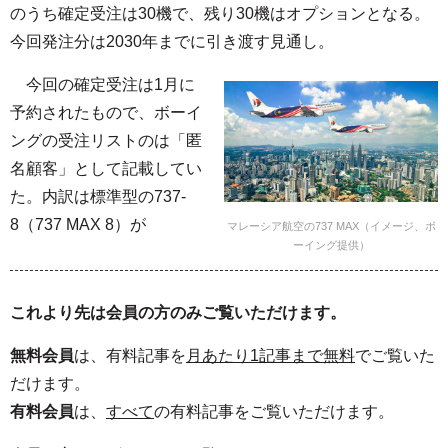
のうち確定受注は30機で、残り30機はオプションとなる。
今回発注分は2030年までに引き渡す見通し。
今回の確定受注は1月に
予約されたもので、ボーイ
ングの受注リストのは「匿
名顧客」として記載してい
た。内訳は標準型の737-
8（737 MAX 8）が
マレーシア航空の737 MAX（イメージ、ボ
ーイング提供）
これより先は会員の方のみご覧いただけます。
無料会員
は、有料記事を
月あたり1記事まで無料
でご覧いた
だけます。
有料会員
は、
すべて
の有料記事をご覧いただけます。