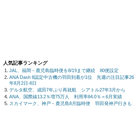
人気記事ランキング
JAL、福岡－鹿児島臨時便を8/19まで継続 80便設定
ANA Dash 8認定中古機の羽田到着が1位 先週の注目記事26
年8月2日-8日
デルタ航空、成田7年ぶり再就航 シアトル27年3月から
ANA、国際線13.2％増75万人 利用率84.0％＝6月実績
スカイマーク、神戸－鹿児島8月臨時便 羽田発神戸行きも