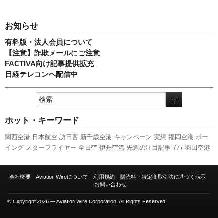
お知らせ
有料版・法人会員について
【注意】詐欺メールにご注意
FACTIVA向け記事提供拡充
日経テレコンへ配信中
ホット・キーワード
関西空港
日本航空
訪日客
新千歳空港
キャンペーン
実績
福岡空港
ボー
イング
スターフライヤー
全日空
伊丹空港
先週の注目記事
777
羽田空港
発着回数
航空貨物
787
成田空港
LCC
セントレア
ピーチ・アビエーショ
ン
国交省航空局
人事
ANAホールディングス
A350 XWB
新型コロナウイ
会社概要
Aviation Wireについて
利用規約
購読料・特定商取引法に基づく表示
ルス
737NG
国交省
旅客数
利用実績
スカイマーク
客室乗務員
エアバス
お問い合わせ
A320
新路線
© Copyright 2026 — Aviation Wire Corporation. All Rights Reserved