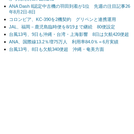
ANA Dash 8認定中古機の羽田到着が1位 先週の注目記事26
年8月2日-8日
コロンビア、KC-390を2機契約 グリペンと連携運用
JAL、福岡－鹿児島臨時便を8/19まで継続 80便設定
台風13号、9日も沖縄・台湾・上海影響 8日は欠航420便超
ANA、国際線13.2％増75万人 利用率84.0％＝6月実績
台風13号、8日も欠航340便超 沖縄・奄美方面