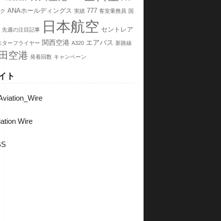
ANAホールディングス
777
ク
実績
客室乗務員
国
日本航空
セントレア
先週の注目記事
関西空港
エアバス
スターフライヤー
A320
新路線
田空港
発着回数
キャンペーン
イト
viation_Wire
ation Wire
SS