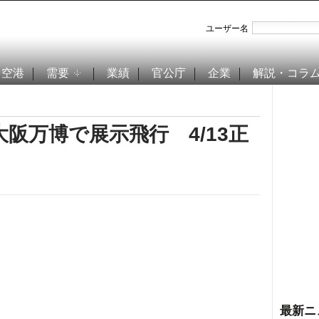
ユーザー名
空港
需要
業績
官公庁
企業
解説・コラ
阪万博で展示飛行 4/13正
最新ニ