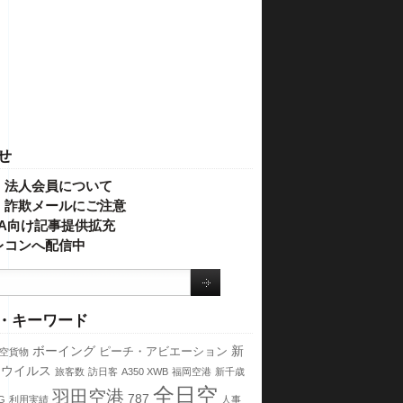
せ
・法人会員について
】詐欺メールにご注意
IVA向け記事提供拡充
レコンへ配信中
・キーワード
ボーイング
新
ピーチ・アビエーション
空貨物
ナウイルス
旅客数
訪日客
A350 XWB
福岡空港
新千歳
全日空
羽田空港
787
G
利用実績
人事