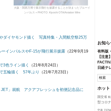
大阪・関西万博で展示飛行を披露することが決まったブルーイ
ンパルス＝PHOTO: Kiyoshi OTA/Aviation Wire
やダイヤモンド描く 写真特集・入間航空祭25万
お知ら
ーインパルスやF-15が飛行展示披露
（22年9月19
有料版
【注意
FACT
で3色ライン描く
（21年8月24日）
日経テ
で五輪描く 57年ぶり
（21年7月23日）
ホット
NA JET」就航 アクアフレッシュを初便記念品に
国交省
航
型コロ
空港
737N