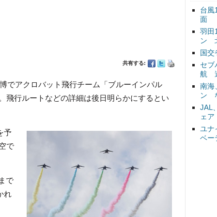
台風
面
羽田
ン 
国交
共有する:
セブ
航 
博でアクロバット飛行チーム「ブルーインパル
南海
ン 
。飛行ルートなどの詳細は後日明らかにするとい
JA
ェア
ユナ
を予
ベー
空で
まで
かれ