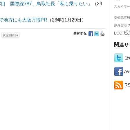
披露目 国際線787、鳥取社長「私も乗りたい」
（24
スカイマー
交省航空局
0で地方にも大阪万博PR
（23年11月29日）
伊丹空港
成
LCC
共有する:
航空自衛隊
関連サ
@A
Avi
R