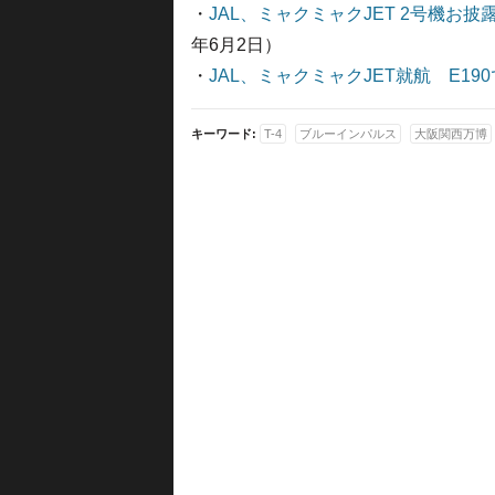
・
JAL、ミャクミャクJET 2号機お
年6月2日）
・
JAL、ミャクミャクJET就航 E19
キーワード:
T-4
ブルーインパルス
大阪関西万博