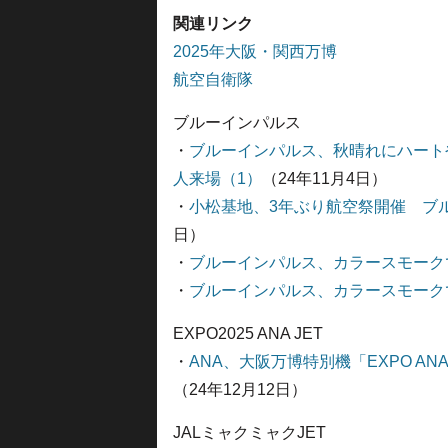
関連リンク
2025年大阪・関西万博
航空自衛隊
ブルーインパルス
・
ブルーインパルス、秋晴れにハート
人来場（1）
（24年11月4日）
・
小松基地、3年ぶり航空祭開催 ブル
日）
・
ブルーインパルス、カラースモーク
・
ブルーインパルス、カラースモーク
EXPO2025 ANA JET
・
ANA、大阪万博特別機「EXPO A
（24年12月12日）
JALミャクミャクJET