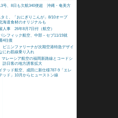
13号、8日も欠航340便超 沖縄・奄美方
1タミ、「おにぎりこんが」8/10オープ
北海道食材のオリジナルも
省人事 26年8月7日付（航空）
パシフィック航空、中部－セブ11/19就
週4往復
、ピニンファリーナが次期空港特急デザイ
なにわ筋線乗り入れ
L、マレーシア航空の福岡新路線とコードシ
 訪日客の地方誘客拡大
イテッド航空、成田に新仕様787-9「エレ
テッド」10月からヒューストン線