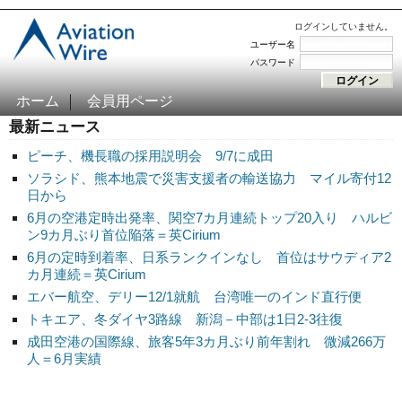
ログインしていません。
ユーザー名
パスワード
ホーム
会員用ページ
最新ニュース
ピーチ、機長職の採用説明会 9/7に成田
ソラシド、熊本地震で災害支援者の輸送協力 マイル寄付12
日から
6月の空港定時出発率、関空7カ月連続トップ20入り ハルビ
ン9カ月ぶり首位陥落＝英Cirium
6月の定時到着率、日系ランクインなし 首位はサウディア2
カ月連続＝英Cirium
エバー航空、デリー12/1就航 台湾唯一のインド直行便
トキエア、冬ダイヤ3路線 新潟－中部は1日2-3往復
成田空港の国際線、旅客5年3カ月ぶり前年割れ 微減266万
人＝6月実績