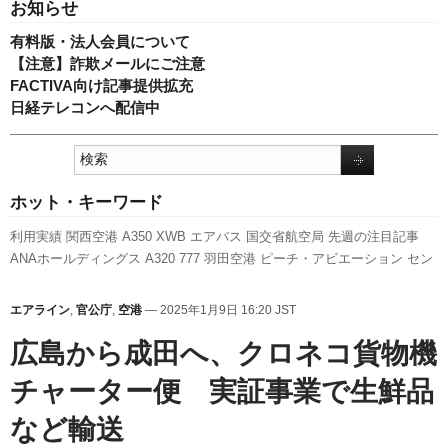
お知らせ
有料版・法人会員について
【注意】詐欺メールにご注意
FACTIVA向け記事提供拡充
日経テレコンへ配信中
ホット・キーワード
利用実績
関西空港
A350 XWB
エアバス
国交省航空局
先週の注目記事
ANAホールディングス
A320
777
羽田空港
ピーチ・アビエーション
セン
トレア
787
国交省
成田空港
人事
LCC
スターフライヤー
新千歳空港
キ
ャンペーン
新型コロナウイルス
ボーイング
福岡空港
訪日客
旅客数
エアライン
,
官公庁
,
空港
— 2025年1月9日 16:20 JST
737NG
新路線
日本航空
発着回数
スカイマーク
全日空
伊丹空港
実績
航
広島から成田へ、クロネコ貨物機
空貨物
客室乗務員
チャーター便 実証事業で生鮮品
など輸送