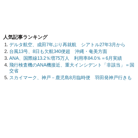
人気記事ランキング
デルタ航空、成田7年ぶり再就航 シアトル27年3月から
台風13号、8日も欠航340便超 沖縄・奄美方面
ANA、国際線13.2％増75万人 利用率84.0％＝6月実績
飛行検査機のANA機接近、重大インシデント「非該当」＝国
交省
スカイマーク、神戸－鹿児島8月臨時便 羽田発神戸行きも