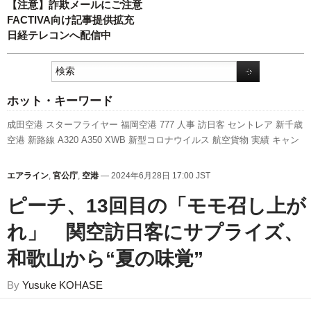
【注意】詐欺メールにご注意
FACTIVA向け記事提供拡充
日経テレコンへ配信中
ホット・キーワード
成田空港
スターフライヤー
福岡空港
777
人事
訪日客
セントレア
新千歳
空港
新路線
A320
A350 XWB
新型コロナウイルス
航空貨物
実績
キャン
ペーン
先週の注目記事
全日空
737NG
スカイマーク
LCC
旅客数
利用実
績
787
ピーチ・アビエーション
客室乗務員
関西空港
伊丹空港
ボーイン
エアライン
,
官公庁
,
空港
— 2024年6月28日 17:00 JST
グ
日本航空
国交省航空局
ANAホールディングス
エアバス
羽田空港
発着
ピーチ、13回目の「モモ召し上が
回数
国交省
れ」 関空訪日客にサプライズ、
和歌山から“夏の味覚”
By
Yusuke KOHASE