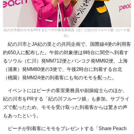
紀の川市産のモモをPRするピーチの客室乗務員（左）と紀の川フルーツ娘（ピーチ提
供）
紀の川市とJA紀の里との共同企画で、国際線4便の利用客
約650人に配布した。午前の対象便は9時台に関空へ到着す
るソウル（仁川）発MM712便とバンコク発MM92便、上海
（浦東）発MM80便の3便で、午後2時台に到着する台北
（桃園）発MM24便の到着客にも旬のモモを配った。
イベントにはピーチの客室乗務員や副操縦士らのほか、
紀の川市をPRする「紀の川フルーツ娘」も参加。サプライ
ズで配ったため、モモを受け取った到着客からは驚きの声
もあったという。
ピーチが到着客にモモをプレゼントする「Share Peach