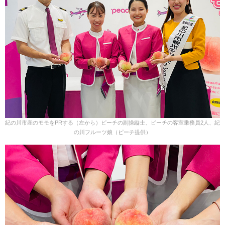
紀の川市産のモモをPRする（左から）ピーチの副操縦士、ピーチの客室乗務員2人、紀
の川フルーツ娘（ピーチ提供）