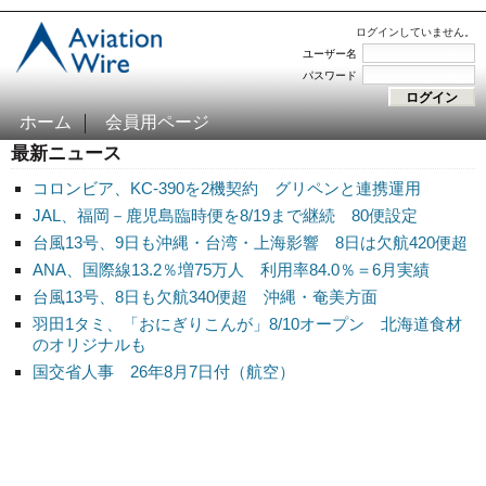
ログインしていません。
ユーザー名
パスワード
ホーム
会員用ページ
最新ニュース
コロンビア、KC-390を2機契約 グリペンと連携運用
JAL、福岡－鹿児島臨時便を8/19まで継続 80便設定
台風13号、9日も沖縄・台湾・上海影響 8日は欠航420便超
ANA、国際線13.2％増75万人 利用率84.0％＝6月実績
台風13号、8日も欠航340便超 沖縄・奄美方面
羽田1タミ、「おにぎりこんが」8/10オープン 北海道食材
のオリジナルも
国交省人事 26年8月7日付（航空）