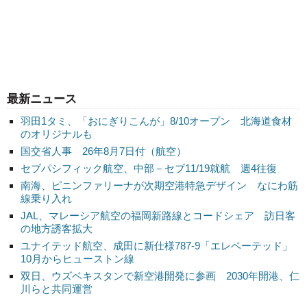
最新ニュース
羽田1タミ、「おにぎりこんが」8/10オープン 北海道食材
のオリジナルも
国交省人事 26年8月7日付（航空）
セブパシフィック航空、中部－セブ11/19就航 週4往復
南海、ピニンファリーナが次期空港特急デザイン なにわ筋
線乗り入れ
JAL、マレーシア航空の福岡新路線とコードシェア 訪日客
の地方誘客拡大
ユナイテッド航空、成田に新仕様787-9「エレベーテッド」
10月からヒューストン線
双日、ウズベキスタンで新空港開発に参画 2030年開港、仁
川らと共同運営