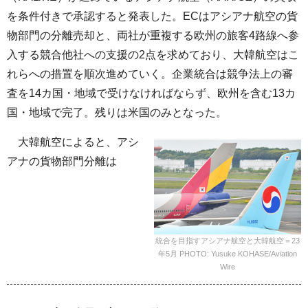
を条件付きで承認すると発表した。ECはアシアナ航空の貨
物部門の分離売却と、両社が重複する欧州の旅客4路線へ参
入する競合他社への支援の2点を求めており、大韓航空はこ
れらへの措置を順次進めていく。企業統合は競争法上の審
査を14カ国・地域で受けなければならず、欧州を含む13カ
国・地域で完了。残りは米国のみとなった。
大韓航空によると、アシ
アナの貨物部門分離は
統合を目指すアシアナ航空と大韓航空＝23
年5月 PHOTO: Yusuke KOHASE/Aviation
Wire