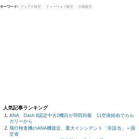
キーワード:
アシアナ航空
ティーウェイ航空
大韓航空
人気記事ランキング
ANA、Dash 8認定中古2機目が羽田到着 11空港経由でカル
ガリーから
飛行検査機のANA機接近、重大インシデント「非該当」＝国
交省