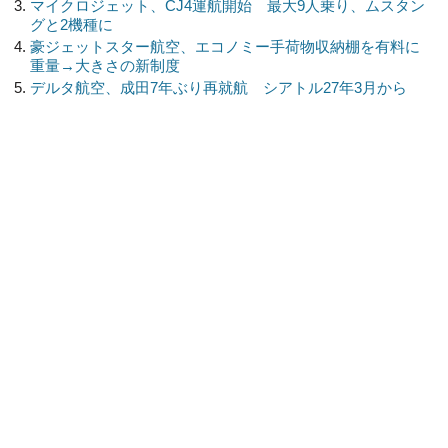
マイクロジェット、CJ4運航開始 最大9人乗り、ムスタン
グと2機種に
豪ジェットスター航空、エコノミー手荷物収納棚を有料に
重量→大きさの新制度
デルタ航空、成田7年ぶり再就航 シアトル27年3月から