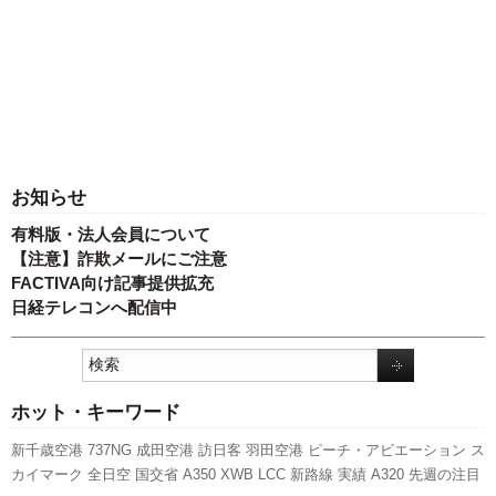
お知らせ
有料版・法人会員について
【注意】詐欺メールにご注意
FACTIVA向け記事提供拡充
日経テレコンへ配信中
ホット・キーワード
新千歳空港
737NG
成田空港
訪日客
羽田空港
ピーチ・アビエーション
ス
カイマーク
全日空
国交省
A350 XWB
LCC
新路線
実績
A320
先週の注目