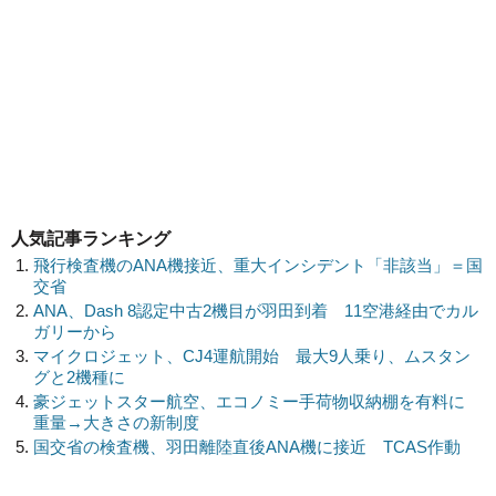
人気記事ランキング
飛行検査機のANA機接近、重大インシデント「非該当」＝国
交省
ANA、Dash 8認定中古2機目が羽田到着 11空港経由でカル
ガリーから
マイクロジェット、CJ4運航開始 最大9人乗り、ムスタン
グと2機種に
豪ジェットスター航空、エコノミー手荷物収納棚を有料に
重量→大きさの新制度
国交省の検査機、羽田離陸直後ANA機に接近 TCAS作動