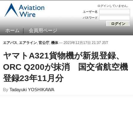
ログインしていません。
ユーザー名
パスワード
ホーム
会員用ページ
エアバス
,
エアライン
,
官公庁
,
機体
— 2023年12月17日 21:37 JST
ヤマトA321貨物機が新規登録、
ORC Q200が抹消 国交省航空機
登録23年11月分
By
Tadayuki YOSHIKAWA