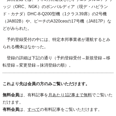
ッジ（ORC、NGK）のボンバルディア（現デ・ハビラン
ド・カナダ）DHC-8-Q200型機（1クラス39席）の2号機
（JA802B）や、ピーチのA320ceoの17号機（JA817P）な
どがみられた。
予約登録受付の中には、特定本邦事業者が運航するとみ
られる機体はなかった。
登録の詳細は下記の通り（予約登録受付→新規登録→移
転登録→変更登録→抹消登録の順）。
これより先は会員の方のみご覧いただけます。
無料会員
は、有料記事を
月あたり1記事まで無料
でご覧いた
だけます。
有料会員
は、
すべて
の有料記事をご覧いただけます。