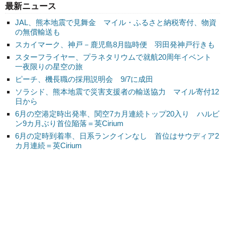
最新ニュース
JAL、熊本地震で見舞金 マイル・ふるさと納税寄付、物資
の無償輸送も
スカイマーク、神戸－鹿児島8月臨時便 羽田発神戸行きも
スターフライヤー、プラネタリウムで就航20周年イベント
一夜限りの星空の旅
ピーチ、機長職の採用説明会 9/7に成田
ソラシド、熊本地震で災害支援者の輸送協力 マイル寄付12
日から
6月の空港定時出発率、関空7カ月連続トップ20入り ハルビ
ン9カ月ぶり首位陥落＝英Cirium
6月の定時到着率、日系ランクインなし 首位はサウディア2
カ月連続＝英Cirium