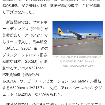
録が19機、変更登録が1機、抹消登録が6機で、予約登録取
り下げはなかった。
新規登録では、ヤマトホ
ールディングス（9064）が
芙蓉総合リース（8424）か
らリース導入し、日本航空
（JAL/JL、9201）傘下のス
プリング・ジャパン（旧春
ヤマトのA321ceo P2F貨物機の初号機＝23
秋航空日本、SJO/IJ）が運
年11月20日 PHOTO: Tadayuki
YOSHIKAWA/Aviation Wire
航するエアバスA321ceo
P2F貨物機（登録記号
JA81YA）や、ピーチ・アビエーション（APJ/MM）が運航
するA320neo（JA213P）、丸紅エアロスペースのホンダジ
ェット（JA20YA）などがみられた。
抹消登録では、今年9月に退役したオリエンタルエアブリ