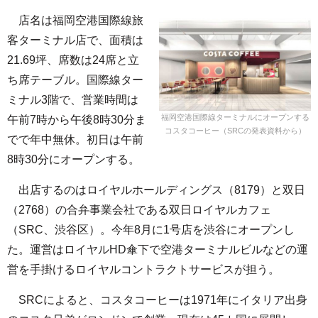
店名は福岡空港国際線旅
客ターミナル店で、面積は
21.69坪、席数は24席と立
ち席テーブル。国際線ター
ミナル3階で、営業時間は
福岡空港国際線ターミナルにオープンする
午前7時から午後8時30分ま
コスタコーヒー（SRCの発表資料から）
でで年中無休。初日は午前
8時30分にオープンする。
出店するのはロイヤルホールディングス（8179）と双日
（2768）の合弁事業会社である双日ロイヤルカフェ
（SRC、渋谷区）。今年8月に1号店を渋谷にオープンし
た。運営はロイヤルHD傘下で空港ターミナルビルなどの運
営を手掛けるロイヤルコントラクトサービスが担う。
SRCによると、コスタコーヒーは1971年にイタリア出身