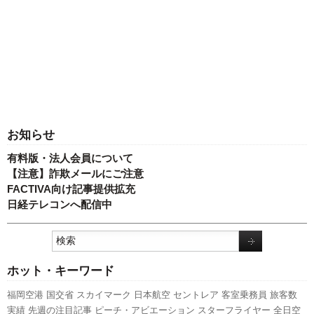
お知らせ
有料版・法人会員について
【注意】詐欺メールにご注意
FACTIVA向け記事提供拡充
日経テレコンへ配信中
ホット・キーワード
福岡空港
国交省
スカイマーク
日本航空
セントレア
客室乗務員
旅客数
実績
先週の注目記事
ピーチ・アビエーション
スターフライヤー
全日空