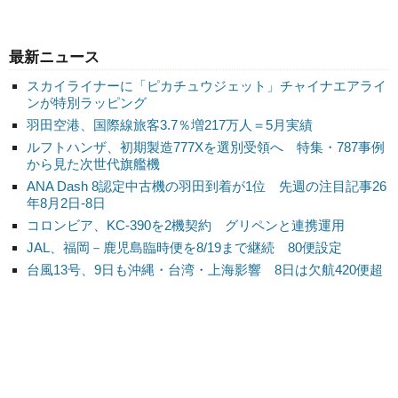
最新ニュース
スカイライナーに「ピカチュウジェット」チャイナエアライ
ンが特別ラッピング
羽田空港、国際線旅客3.7％増217万人＝5月実績
ルフトハンザ、初期製造777Xを選別受領へ 特集・787事例
から見た次世代旗艦機
ANA Dash 8認定中古機の羽田到着が1位 先週の注目記事26
年8月2日-8日
コロンビア、KC-390を2機契約 グリペンと連携運用
JAL、福岡－鹿児島臨時便を8/19まで継続 80便設定
台風13号、9日も沖縄・台湾・上海影響 8日は欠航420便超