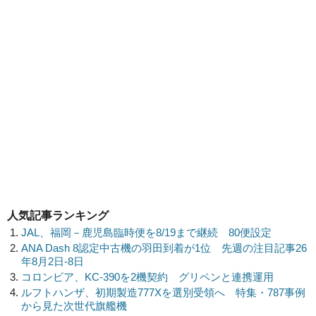
人気記事ランキング
JAL、福岡－鹿児島臨時便を8/19まで継続 80便設定
ANA Dash 8認定中古機の羽田到着が1位 先週の注目記事26
年8月2日-8日
コロンビア、KC-390を2機契約 グリペンと連携運用
ルフトハンザ、初期製造777Xを選別受領へ 特集・787事例
から見た次世代旗艦機