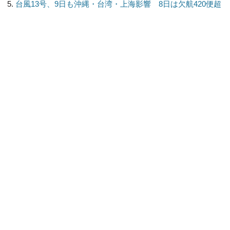
台風13号、9日も沖縄・台湾・上海影響 8日は欠航420便超