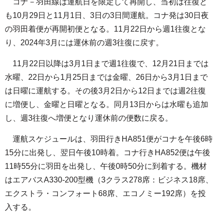
コナ－羽田線は運航日を限定して再開し、当初は往復と
も10月29日と11月1日、3日の3日間運航。コナ発は30日夜
の羽田着便が再開初便となる。11月22日から週1往復とな
り、2024年3月には運休前の週3往復に戻す。
11月22日以降は3月1日まで週1往復で、12月21日までは
水曜、22日から1月25日までは金曜、26日から3月1日まで
は日曜に運航する。その後3月2日から12日までは週2往復
に増便し、金曜と日曜となる。同月13日からは水曜も追加
し、週3往復へ増便となり運休前の便数に戻る。
運航スケジュールは、羽田行きHA851便がコナを午後6時
15分に出発し、翌日午後10時着。コナ行きHA852便は午後
11時55分に羽田を出発し、午後0時50分に到着する。機材
はエアバスA330-200型機（3クラス278席：ビジネス18席、
エクストラ・コンフォート68席、エコノミー192席）を投
入する。