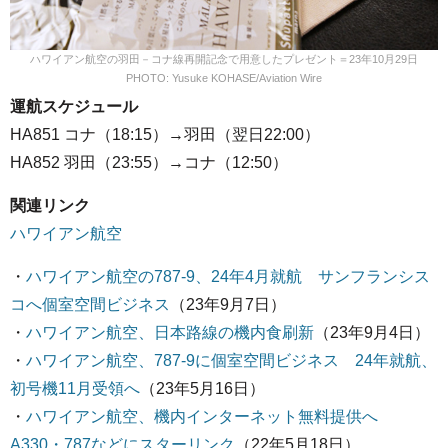
ハワイアン航空の羽田－コナ線再開記念で用意したプレゼント＝23年10月29日
PHOTO: Yusuke KOHASE/Aviation Wire
運航スケジュール
HA851 コナ（18:15）→羽田（翌日22:00）
HA852 羽田（23:55）→コナ（12:50）
関連リンク
ハワイアン航空
・
ハワイアン航空の787-9、24年4月就航 サンフランシス
コへ個室空間ビジネス
（23年9月7日）
・
ハワイアン航空、日本路線の機内食刷新
（23年9月4日）
・
ハワイアン航空、787-9に個室空間ビジネス 24年就航、
初号機11月受領へ
（23年5月16日）
・
ハワイアン航空、機内インターネット無料提供へ
A330・787などにスターリンク
（22年5月18日）