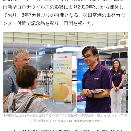
は新型コロナウイルスの影響により2020年3月から運休し
ており、3年7カ月ぶりの再開となる。羽田空港の出発カウ
ンター付近で記念品を配り、再開を祝った。
利用客に記念品を手渡し談笑するハワイアン航空の宍戸支社長（右から2人目）＝23年
10月29日 PHOTO: Yusuke KOHASE/Aviation Wire