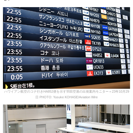
ハワイアン航空のコナ行きHA852便を示す羽田空港の出発案内モニター＝23年10月29
日 PHOTO: Yusuke KOHASE/Aviation Wire