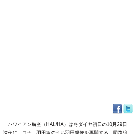
ハワイアン航空（HAL/HA）は冬ダイヤ初日の10月29日
深夜に、コナ－羽田線のうち羽田発便を再開する。同路線