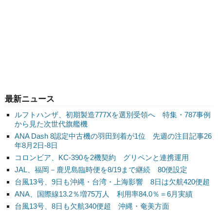
最新ニュース
ルフトハンザ、初期製造777Xを選別受領へ 特集・787事例
から見た次世代旗艦機
ANA Dash 8認定中古機の羽田到着が1位 先週の注目記事26
年8月2日-8日
コロンビア、KC-390を2機契約 グリペンと連携運用
JAL、福岡－鹿児島臨時便を8/19まで継続 80便設定
台風13号、9日も沖縄・台湾・上海影響 8日は欠航420便超
ANA、国際線13.2％増75万人 利用率84.0％＝6月実績
台風13号、8日も欠航340便超 沖縄・奄美方面