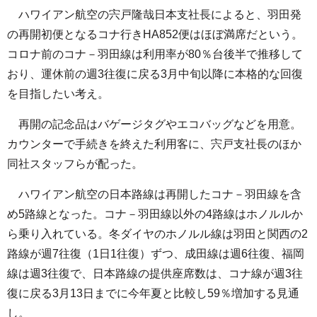
ハワイアン航空の宍戸隆哉日本支社長によると、羽田発
の再開初便となるコナ行きHA852便はほぼ満席だという。
コロナ前のコナ－羽田線は利用率が80％台後半で推移して
おり、運休前の週3往復に戻る3月中旬以降に本格的な回復
を目指したい考え。
再開の記念品はバゲージタグやエコバッグなどを用意。
カウンターで手続きを終えた利用客に、宍戸支社長のほか
同社スタッフらが配った。
ハワイアン航空の日本路線は再開したコナ－羽田線を含
め5路線となった。コナ－羽田線以外の4路線はホノルルか
ら乗り入れている。冬ダイヤのホノルル線は羽田と関西の2
路線が週7往復（1日1往復）ずつ、成田線は週6往復、福岡
線は週3往復で、日本路線の提供座席数は、コナ線が週3往
復に戻る3月13日までに今年夏と比較し59％増加する見通
し。