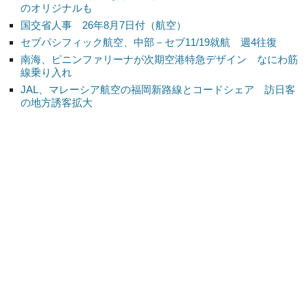
のオリジナルも
国交省人事 26年8月7日付（航空）
セブパシフィック航空、中部－セブ11/19就航 週4往復
南海、ピニンファリーナが次期空港特急デザイン なにわ筋
線乗り入れ
JAL、マレーシア航空の福岡新路線とコードシェア 訪日客
の地方誘客拡大