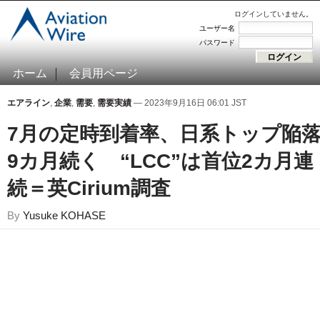
ログインしていません。
ユーザー名
パスワード
ホーム
会員用ページ
エアライン
,
企業
,
需要
,
需要実績
— 2023年9月16日 06:01 JST
7月の定時到着率、日系トップ陥
9カ月続く “LCC”は首位2カ月連
続＝英Cirium調査
By
Yusuke KOHASE