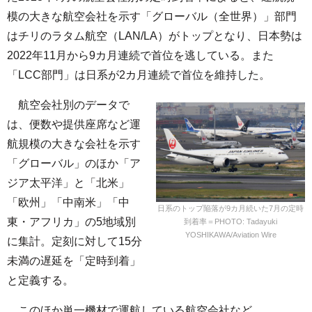
模の大きな航空会社を示す「グローバル（全世界）」部門
はチリのラタム航空（LAN/LA）がトップとなり、日本勢は
2022年11月から9カ月連続で首位を逃している。また
「LCC部門」は日系が2カ月連続で首位を維持した。
航空会社別のデータで
は、便数や提供座席など運
航規模の大きな会社を示す
「グローバル」のほか「ア
ジア太平洋」と「北米」
「欧州」「中南米」「中
日系のトップ陥落が9カ月続いた7月の定時
東・アフリカ」の5地域別
到着率＝PHOTO: Tadayuki
YOSHIKAWA/Aviation Wire
に集計。定刻に対して15分
未満の遅延を「定時到着」
と定義する。
このほか単一機材で運航している航空会社など、