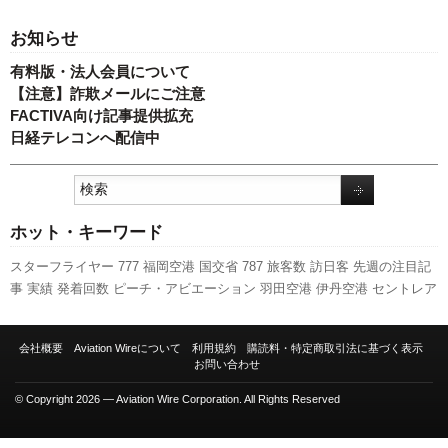
お知らせ
有料版・法人会員について
【注意】詐欺メールにご注意
FACTIVA向け記事提供拡充
日経テレコンへ配信中
ホット・キーワード
スターフライヤー
777
福岡空港
国交省
787
旅客数
訪日客
先週の注目記
事
実績
発着回数
ピーチ・アビエーション
羽田空港
伊丹空港
セントレア
A320
キャンペーン
737NG
ANAホールディングス
A350 XWB
新型コロナ
ウイルス
スカイマーク
客室乗務員
新千歳空港
成田空港
ボーイング
エア
会社概要
Aviation Wireについて
利用規約
購読料・特定商取引法に基づく表示
バス
国交省航空局
航空貨物
日本航空
新路線
関西空港
LCC
利用実績
人
お問い合わせ
事
全日空
© Copyright 2026 — Aviation Wire Corporation. All Rights Reserved