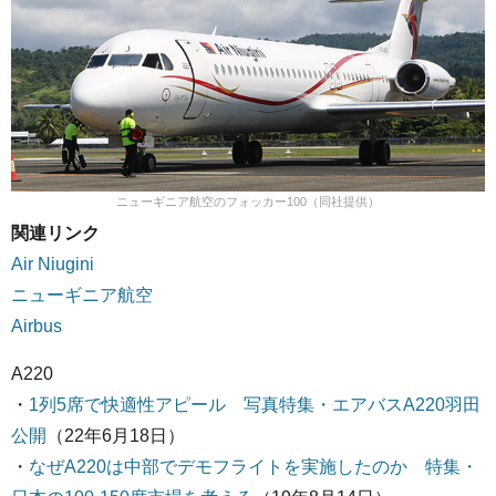
ニューギニア航空のフォッカー100（同社提供）
関連リンク
Air Niugini
ニューギニア航空
Airbus
A220
・
1列5席で快適性アピール 写真特集・エアバスA220羽田
公開
（22年6月18日）
・
なぜA220は中部でデモフライトを実施したのか 特集・