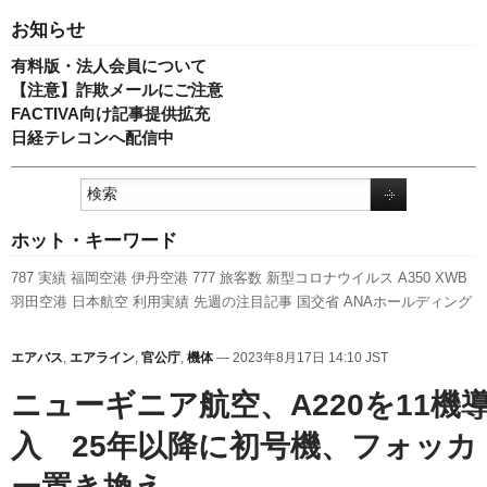
お知らせ
有料版・法人会員について
【注意】詐欺メールにご注意
FACTIVA向け記事提供拡充
日経テレコンへ配信中
ホット・キーワード
787
実績
福岡空港
伊丹空港
777
旅客数
新型コロナウイルス
A350 XWB
羽田空港
日本航空
利用実績
先週の注目記事
国交省
ANAホールディング
ス
成田空港
ピーチ・アビエーション
キャンペーン
エアバス
737NG
新路
線
スカイマーク
A320
スターフライヤー
訪日客
全日空
客室乗務員
航空
エアバス
,
エアライン
,
官公庁
,
機体
— 2023年8月17日 14:10 JST
貨物
発着回数
新千歳空港
LCC
国交省航空局
セントレア
人事
関西空港
ボーイング
ニューギニア航空、A220を11機
入 25年以降に初号機、フォッカ