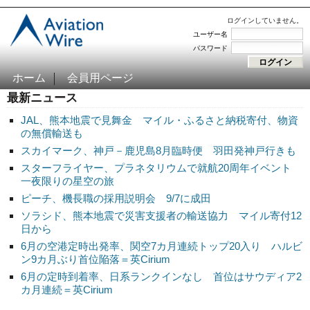
ログインしていません。
ユーザー名
パスワード
ホーム
会員用ページ
最新ニュース
JAL、熊本地震で見舞金 マイル・ふるさと納税寄付、物資
の無償輸送も
スカイマーク、神戸－鹿児島8月臨時便 羽田発神戸行きも
スターフライヤー、プラネタリウムで就航20周年イベント
一夜限りの星空の旅
ピーチ、機長職の採用説明会 9/7に成田
ソラシド、熊本地震で災害支援者の輸送協力 マイル寄付12
日から
6月の空港定時出発率、関空7カ月連続トップ20入り ハルビ
ン9カ月ぶり首位陥落＝英Cirium
6月の定時到着率、日系ランクインなし 首位はサウディア2
カ月連続＝英Cirium