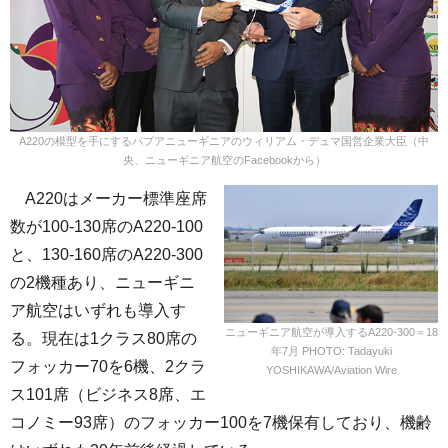
A220の模型を手にするパプアニューギニアのウィリアム・デュマ国営企業大臣（中
央、ニューギニア航空のFacebookから）
A220はメーカー標準座席
数が100-130席のA220-100
と、130-160席のA220-300
の2機種あり、ニューギニ
ア航空はいずれも導入す
ニューギニア航空が導入するA220-300＝18
る。現在は1クラス80席の
年7月 PHOTO: Tadayuki
フォッカー70を6機、2クラ
YOSHIKAWA/Aviation Wire
ス101席（ビジネス8席、エ
コノミー93席）のフォッカー100を7機保有しており、機齢