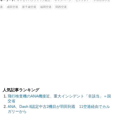
キーワード:
キャセイパシフィック航空
キャンペーン
セントレア
メルボルン空
港
成田空港
新千歳空港
福岡空港
関西空港
人気記事ランキング
飛行検査機のANA機接近、重大インシデント「非該当」＝国
交省
ANA、Dash 8認定中古2機目が羽田到着 11空港経由でカル
ガリーから