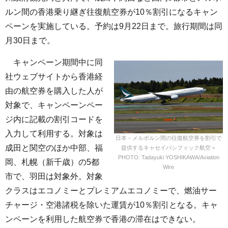
ルン間の香港乗り継ぎ往復航空券が10％割引になるキャン
ペーンを実施している。予約は9月22日まで。旅行期間は同
月30日まで。
キャンペーン期間中に同
社ウェブサイトから香港経
由の航空券を購入した人が
対象で、キャンペーンペー
ジ内に記載の割引コードを
入力して利用する。対象は
日本－メルボルン間の往復航空券を割引で
成田と関空のほか中部、福
提供するキャセイパシフィック航空＝
PHOTO: Tadayuki YOSHIKAWA/Aviation
岡、札幌（新千歳）の5都
Wire
市で、羽田は対象外。対象
クラスはエコノミーとプレミアムエコノミーで、燃油サー
チャージ・空港諸税を除いた運賃が10％割引となる。キャ
ンペーンを利用した航空券で香港の滞在はできない。