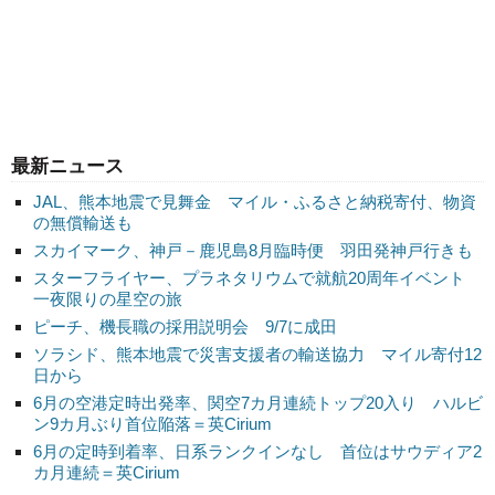
最新ニュース
JAL、熊本地震で見舞金 マイル・ふるさと納税寄付、物資
の無償輸送も
スカイマーク、神戸－鹿児島8月臨時便 羽田発神戸行きも
スターフライヤー、プラネタリウムで就航20周年イベント
一夜限りの星空の旅
ピーチ、機長職の採用説明会 9/7に成田
ソラシド、熊本地震で災害支援者の輸送協力 マイル寄付12
日から
6月の空港定時出発率、関空7カ月連続トップ20入り ハルビ
ン9カ月ぶり首位陥落＝英Cirium
6月の定時到着率、日系ランクインなし 首位はサウディア2
カ月連続＝英Cirium