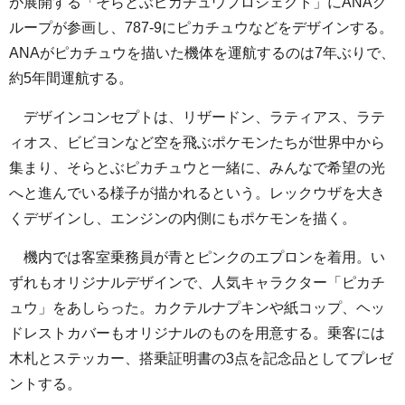
が展開する「そらとぶピカチュウプロジェクト」にANAグ
ループが参画し、787-9にピカチュウなどをデザインする。
ANAがピカチュウを描いた機体を運航するのは7年ぶりで、
約5年間運航する。
デザインコンセプトは、リザードン、ラティアス、ラテ
ィオス、ビビヨンなど空を飛ぶポケモンたちが世界中から
集まり、そらとぶピカチュウと一緒に、みんなで希望の光
へと進んでいる様子が描かれるという。レックウザを大き
くデザインし、エンジンの内側にもポケモンを描く。
機内では客室乗務員が青とピンクのエプロンを着用。い
ずれもオリジナルデザインで、人気キャラクター「ピカチ
ュウ」をあしらった。カクテルナプキンや紙コップ、ヘッ
ドレストカバーもオリジナルのものを用意する。乗客には
木札とステッカー、搭乗証明書の3点を記念品としてプレゼ
ントする。