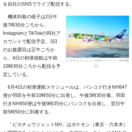
を自社のSNSでライブ配信する。
機体到着の様子は2日午
後7時30分ごろから、
InstagramとTikTokの同社ア
カウントで配信予定。3日
のお披露目は正午ごろか
ら、4日の初便就航は午前
ピカチュウジェットNHのイメージ（ANA提
10時30分ごろから配信を予
供）
定している。
6月4日の初便運航スケジュールは、バンコク行きNH847
便が羽田を午前10時50分に出発し、午後3時30分着。羽田
行きNH850便は午後9時35分にバンコクを出発し、翌日午
前5時50分に到着する。
「ピカチュウジェットNH」はポケモン（東京・六本木）