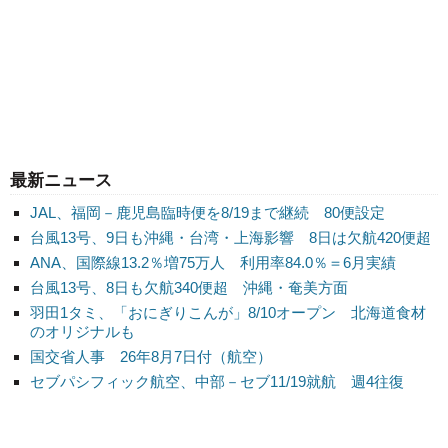
最新ニュース
JAL、福岡－鹿児島臨時便を8/19まで継続 80便設定
台風13号、9日も沖縄・台湾・上海影響 8日は欠航420便超
ANA、国際線13.2％増75万人 利用率84.0％＝6月実績
台風13号、8日も欠航340便超 沖縄・奄美方面
羽田1タミ、「おにぎりこんが」8/10オープン 北海道食材
のオリジナルも
国交省人事 26年8月7日付（航空）
セブパシフィック航空、中部－セブ11/19就航 週4往復