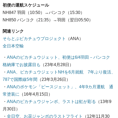
初便の運航スケジュール
NH847 羽田（10:50）→バンコク（15:30）
NH850 バンコク（21:35）→羽田（翌日05:50）
関連リンク
そらとぶピカチュウプロジェクト
（ANA）
全日本空輸
・
ANAのピカチュウジェット、初便は6/4羽田－バンコク
格納庫でお披露目も
（23年4月28日）
・
ANA、ピカチュウジェットNHを6月就航 7年ぶり復活、
787で国際線5年間
（23年3月26日）
・
ANAのポケモン「ピースジェット」、4年9カ月運航 通
常塗装に
（16年4月15日）
・
ANAのピカチュウジャンボ、ラストは虹が彩る
（13年9
月30日）
・
全日空、お花ジャンボのラストフライト
（12年11月30