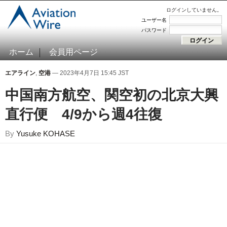
ログインしていません。
ユーザー名
パスワード
ホーム
会員用ページ
エアライン
,
空港
— 2023年4月7日 15:45 JST
中国南方航空、関空初の北京大興
直行便 4/9から週4往復
By
Yusuke KOHASE