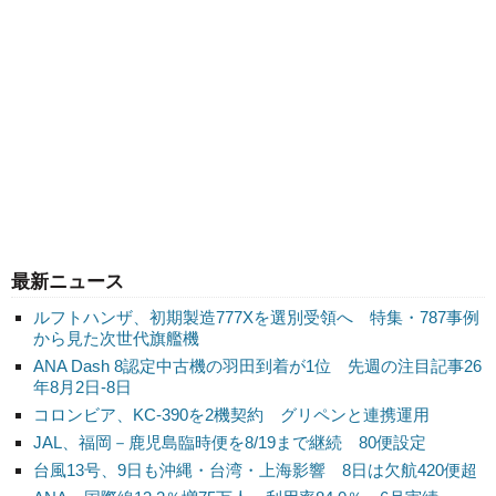
最新ニュース
ルフトハンザ、初期製造777Xを選別受領へ 特集・787事例
から見た次世代旗艦機
ANA Dash 8認定中古機の羽田到着が1位 先週の注目記事26
年8月2日-8日
コロンビア、KC-390を2機契約 グリペンと連携運用
JAL、福岡－鹿児島臨時便を8/19まで継続 80便設定
台風13号、9日も沖縄・台湾・上海影響 8日は欠航420便超