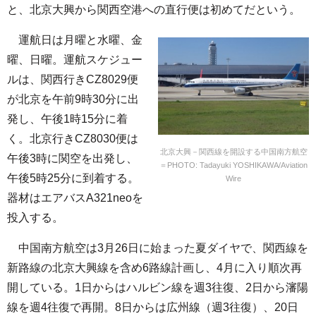
と、北京大興から関西空港への直行便は初めてだという。
運航日は月曜と水曜、金
曜、日曜。運航スケジュー
ルは、関西行きCZ8029便
が北京を午前9時30分に出
発し、午後1時15分に着
く。北京行きCZ8030便は
北京大興－関西線を開設する中国南方航空
午後3時に関空を出発し、
＝PHOTO: Tadayuki YOSHIKAWA/Aviation
午後5時25分に到着する。
Wire
器材はエアバスA321neoを
投入する。
中国南方航空は3月26日に始まった夏ダイヤで、関西線を
新路線の北京大興線を含め6路線計画し、4月に入り順次再
開している。1日からはハルビン線を週3往復、2日から瀋陽
線を週4往復で再開。8日からは広州線（週3往復）、20日