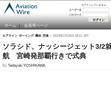
ログインしていません。
ユーザー名
パスワード
ホーム
会員用ページ
エアライン
,
ボーイング
,
機体
,
空港
— 2023年2月20日 18:11 JST
ソラシド、ナッシージェット3/2
航 宮崎発那覇行きで式典
By
Tadayuki YOSHIKAWA