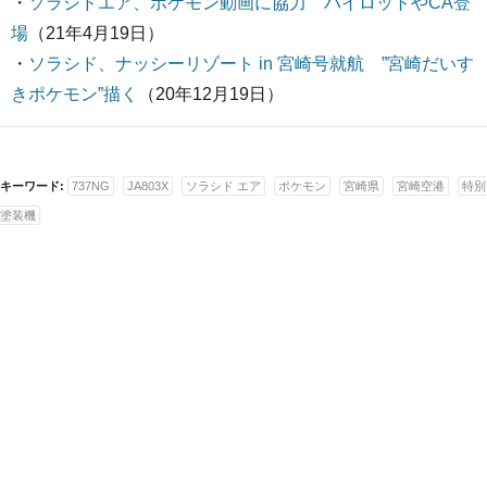
・
ソラシドエア、ポケモン動画に協力 パイロットやCA登
場
（21年4月19日）
・
ソラシド、ナッシーリゾート in 宮崎号就航 ”宮崎だいす
きポケモン”描く
（20年12月19日）
キーワード:
737NG
JA803X
ソラシド エア
ポケモン
宮崎県
宮崎空港
特別
塗装機