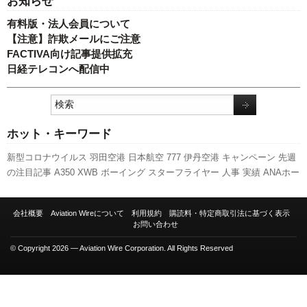
お知らせ
有料版・法人会員について
【注意】詐欺メールにご注意
FACTIVA向け記事提供拡充
日経テレコンへ配信中
ホット・キーワード
新型コロナウイルス
羽田空港
日本航空
777
伊丹空港
キャンペーン
先週
の注目記事
A350 XWB
ボーイング
スターフライヤー
人事
実績
ANAホー
ルディングス
関西空港
旅客数
成田空港
客室乗務員
737NG
エアバス
航
空貨物
A320
新千歳空港
セントレア
発着回数
国交省
国交省航空局
ピー
会社概要
Aviation Wireについて
利用規約
購読料・特定商取引法に基づく表示
チ・アビエーション
新路線
訪日客
福岡空港
LCC
全日空
利用実績
787
お問い合わせ
スカイマーク
© Copyright 2026 — Aviation Wire Corporation. All Rights Reserved