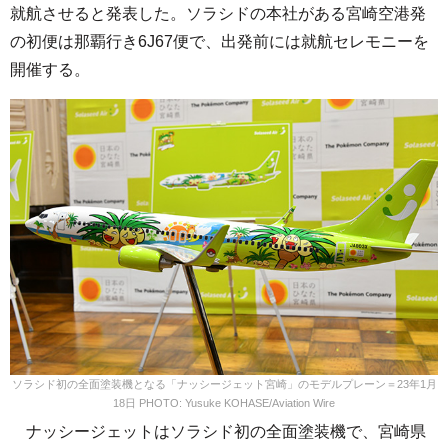
就航させると発表した。ソラシドの本社がある宮崎空港発
の初便は那覇行き6J67便で、出発前には就航セレモニーを
開催する。
ソラシド初の全面塗装機となる「ナッシージェット宮崎」のモデルプレーン＝23年1月
18日 PHOTO: Yusuke KOHASE/Aviation Wire
ナッシージェットはソラシド初の全面塗装機で、宮崎県