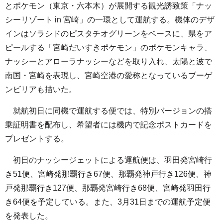
とポケモン（東京・六本木）が展開する観光誘致策「ナッ
シーリゾート in 宮崎」の一環として運航する。機体のデザ
インはソラシドのピスタチオグリーンをベースに、県をア
ピールする「宮崎だいすきポケモン」のポケモンキャラ、
ナッシーとアローラナッシーなどを取り入れ、太陽と波で
南国・宮崎を表現し、宮崎空港の愛称となっているブーゲ
ンビリアも描いた。
就航初日に同機で運航する便では、特別バージョンの搭
乗証明書を配布し、希望者には機内で記念ポストカードを
プレゼントする。
初日のナッシージェットによる運航便は、羽田発宮崎行
き51便、宮崎発那覇行き67便、那覇発神戸行き126便、神
戸発那覇行き127便、那覇発宮崎行き68便、宮崎発羽田行
き64便を予定している。また、3月31日までの運航予定便
を発表した。