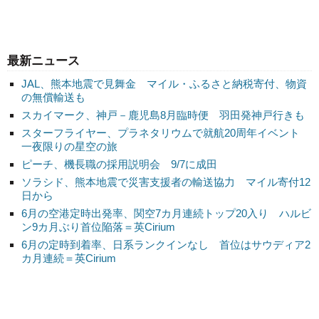
最新ニュース
JAL、熊本地震で見舞金 マイル・ふるさと納税寄付、物資
の無償輸送も
スカイマーク、神戸－鹿児島8月臨時便 羽田発神戸行きも
スターフライヤー、プラネタリウムで就航20周年イベント
一夜限りの星空の旅
ピーチ、機長職の採用説明会 9/7に成田
ソラシド、熊本地震で災害支援者の輸送協力 マイル寄付12
日から
6月の空港定時出発率、関空7カ月連続トップ20入り ハルビ
ン9カ月ぶり首位陥落＝英Cirium
6月の定時到着率、日系ランクインなし 首位はサウディア2
カ月連続＝英Cirium