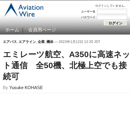
ログインしていません。
ユーザー名
パスワード
ホーム
会員用ページ
エアバス
,
エアライン
,
企業
,
機体
— 2023年1月12日 12:20 JST
エミレーツ航空、A350に高速ネ
ト通信 全50機、北極上空でも接
続可
By
Yusuke KOHASE