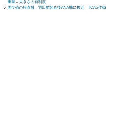
重量→大きさの新制度
国交省の検査機、羽田離陸直後ANA機に接近 TCAS作動