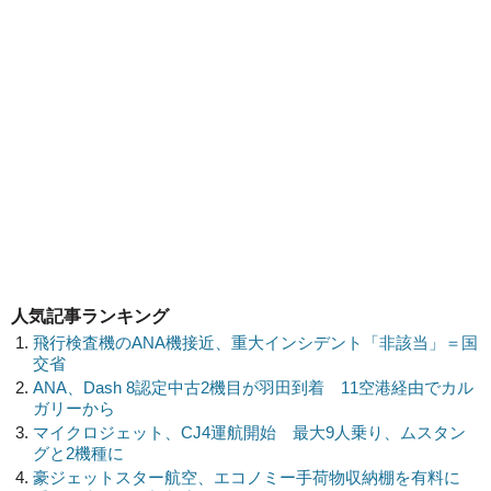
人気記事ランキング
飛行検査機のANA機接近、重大インシデント「非該当」＝国
交省
ANA、Dash 8認定中古2機目が羽田到着 11空港経由でカル
ガリーから
マイクロジェット、CJ4運航開始 最大9人乗り、ムスタン
グと2機種に
豪ジェットスター航空、エコノミー手荷物収納棚を有料に