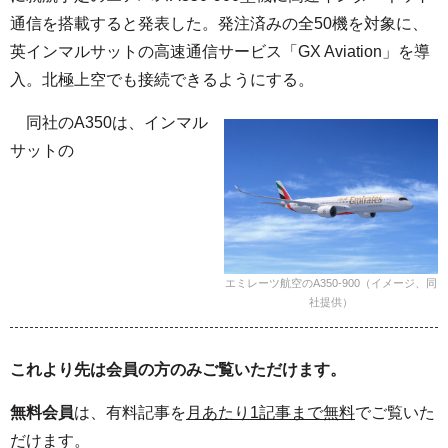
通信を搭載すると発表した。発注済みの全50機を対象に、
英インマルサットの高速通信サービス「GX Aviation」を導
入。北極上空でも接続できるようにする。
同社のA350は、インマル
サットの
エミレーツ航空のA350-900（イメージ、同
社提供）
これより先は会員の方のみご覧いただけます。
無料会員
は、有料記事を
月あたり1記事まで無料
でご覧いた
だけます。