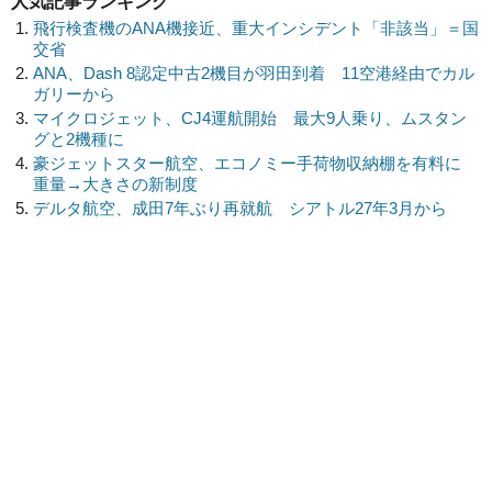
人気記事ランキング
飛行検査機のANA機接近、重大インシデント「非該当」＝国
交省
ANA、Dash 8認定中古2機目が羽田到着 11空港経由でカル
ガリーから
マイクロジェット、CJ4運航開始 最大9人乗り、ムスタン
グと2機種に
豪ジェットスター航空、エコノミー手荷物収納棚を有料に
重量→大きさの新制度
デルタ航空、成田7年ぶり再就航 シアトル27年3月から