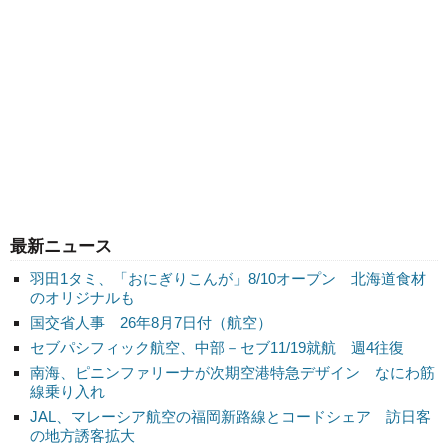
最新ニュース
羽田1タミ、「おにぎりこんが」8/10オープン 北海道食材
のオリジナルも
国交省人事 26年8月7日付（航空）
セブパシフィック航空、中部－セブ11/19就航 週4往復
南海、ピニンファリーナが次期空港特急デザイン なにわ筋
線乗り入れ
JAL、マレーシア航空の福岡新路線とコードシェア 訪日客
の地方誘客拡大