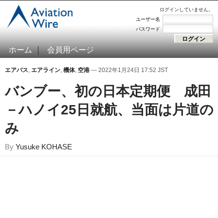
ログインしていません。
ユーザー名
パスワード
ホーム
会員用ページ
エアバス
,
エアライン
,
機体
,
空港
— 2022年1月24日 17:52 JST
バンブー、初の日本定期便 成田
－ハノイ25日就航、当面は片道の
み
By
Yusuke KOHASE