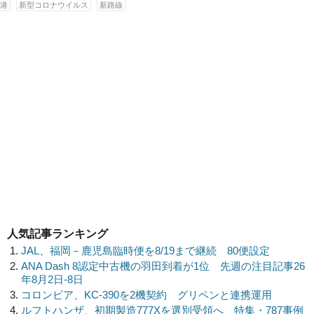
港
新型コロナウイルス
新路線
人気記事ランキング
JAL、福岡－鹿児島臨時便を8/19まで継続 80便設定
ANA Dash 8認定中古機の羽田到着が1位 先週の注目記事26
年8月2日-8日
コロンビア、KC-390を2機契約 グリペンと連携運用
ルフトハンザ、初期製造777Xを選別受領へ 特集・787事例