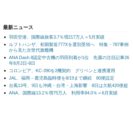
最新ニュース
羽田空港、国際線旅客3.7％増217万人＝5月実績
ルフトハンザ、初期製造777Xを選別受領へ 特集・787事例
から見た次世代旗艦機
ANA Dash 8認定中古機の羽田到着が1位 先週の注目記事26
年8月2日-8日
コロンビア、KC-390を2機契約 グリペンと連携運用
JAL、福岡－鹿児島臨時便を8/19まで継続 80便設定
台風13号、9日も沖縄・台湾・上海影響 8日は欠航420便超
ANA、国際線13.2％増75万人 利用率84.0％＝6月実績