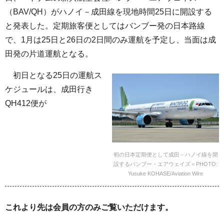
（BAV/QH）がハノイ－成田線を現地時間25日に開設する
と発表した。定期旅客便としてはバンブー発の日本路線
で、1月は25日と26日の2日間のみ運航を予定し、当面は成
田発の片道運航となる。
初日となる25日の運航ス
ケジュールは、成田行き
QH412便が
初の日本定期便として成田－ハノイ線を開
設するバンブー・エアウェイズ＝PHOTO:
Yusuke KOHASE/Aviation Wire
これより先は会員の方のみご覧いただけます。