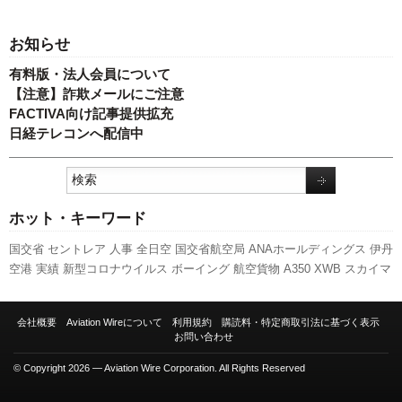
お知らせ
有料版・法人会員について
【注意】詐欺メールにご注意
FACTIVA向け記事提供拡充
日経テレコンへ配信中
ホット・キーワード
国交省
セントレア
人事
全日空
国交省航空局
ANAホールディングス
伊丹
空港
実績
新型コロナウイルス
ボーイング
航空貨物
A350 XWB
スカイマ
ーク
関西空港
エアバス
新路線
スターフライヤー
A320
先週の注目記事
777
成田空港
日本航空
訪日客
737NG
旅客数
787
ピーチ・アビエーショ
会社概要
Aviation Wireについて
利用規約
購読料・特定商取引法に基づく表示
ン
福岡空港
LCC
キャンペーン
羽田空港
発着回数
利用実績
新千歳空港
お問い合わせ
客室乗務員
© Copyright 2026 — Aviation Wire Corporation. All Rights Reserved