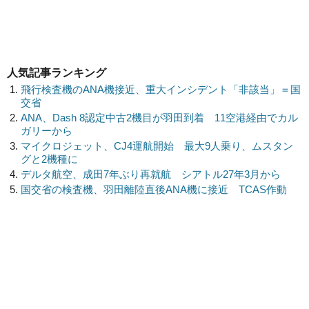
人気記事ランキング
飛行検査機のANA機接近、重大インシデント「非該当」＝国
交省
ANA、Dash 8認定中古2機目が羽田到着 11空港経由でカル
ガリーから
マイクロジェット、CJ4運航開始 最大9人乗り、ムスタン
グと2機種に
デルタ航空、成田7年ぶり再就航 シアトル27年3月から
国交省の検査機、羽田離陸直後ANA機に接近 TCAS作動