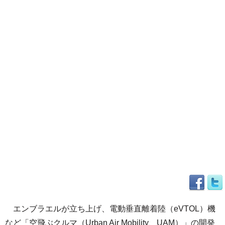
エンブラエルが立ち上げ、電動垂直離着陸（eVTOL）機
など「空飛ぶクルマ（Urban Air Mobility、UAM）」の開発