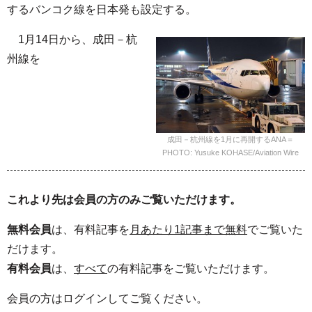
するバンコク線を日本発も設定する。
1月14日から、成田－杭
州線を
成田－杭州線を1月に再開するANA＝
PHOTO: Yusuke KOHASE/Aviation Wire
これより先は会員の方のみご覧いただけます。
無料会員
は、有料記事を
月あたり1記事まで無料
でご覧いた
だけます。
有料会員
は、
すべて
の有料記事をご覧いただけます。
会員の方はログインしてご覧ください。