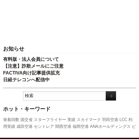
お知らせ
有料版・法人会員について
【注意】詐欺メールにご注意
FACTIVA向け記事提供拡充
日経テレコンへ配信中
ホット・キーワード
発着回数
国交省
スターフライヤー
実績
スカイマーク
羽田空港
LCC
利
用実績
成田空港
セントレア
関西空港
福岡空港
ANAホールディングス
ピ
ーチ・アビエーション
737NG
777
新千歳空港
A350 XWB
先週の注目記