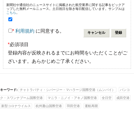
新聞社や通信社のニュースサイトに掲載された航空業界に関する記事をピックア
ップした無料メールニュース。土日祝日を除き毎日配信しています。サンプルは
こちら
。
*
利用規約
に同意する。
*
必須項目
登録内容が反映されるまでにお時間をいただくことがご
ざいます。あらかじめご了承ください。
キーワード:
チャトラパティ・シバージー・マハラージ国際空港（ムンバイ）
バンコ
ク・スワンナプーム国際空港
マニラ・ニノイ・アキノ国際空港
全日空
成田空港
新型コロナウイルス
杭州蕭山国際空港
羽田空港
運航再開