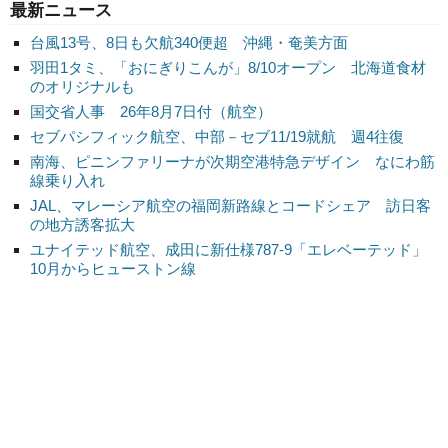
最新ニュース
台風13号、8日も欠航340便超 沖縄・奄美方面
羽田1タミ、「おにぎりこんが」8/10オープン 北海道食材
のオリジナルも
国交省人事 26年8月7日付（航空）
セブパシフィック航空、中部－セブ11/19就航 週4往復
南海、ピニンファリーナが次期空港特急デザイン なにわ筋
線乗り入れ
JAL、マレーシア航空の福岡新路線とコードシェア 訪日客
の地方誘客拡大
ユナイテッド航空、成田に新仕様787-9「エレベーテッド」
10月からヒューストン線