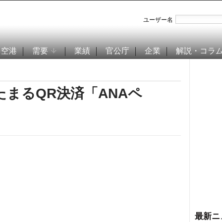
ユーザー名
空港
需要
業績
官公庁
企業
解説・コラ
たまるQR決済「ANAペ
最新ニ