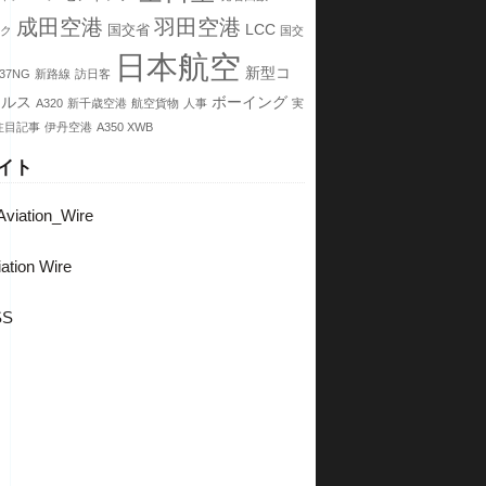
成田空港
羽田空港
LCC
国交省
ク
国交
日本航空
新型コ
37NG
新路線
訪日客
イルス
ボーイング
A320
新千歳空港
航空貨物
人事
実
注目記事
伊丹空港
A350 XWB
イト
viation_Wire
ation Wire
SS