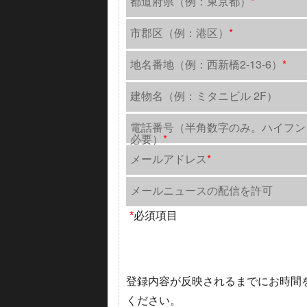
都道府県（例：東京都）
*
市郡区（例：港区）
*
地名番地（例：西新橋2-13-6）
*
建物名（例：ミタニビル 2F）
電話番号（半角数字のみ。ハイフン
必要）
*
メールアドレス
*
メールニュースの配信を許可
*
必須項目
登録内容が反映されるまでにお時間
ください。