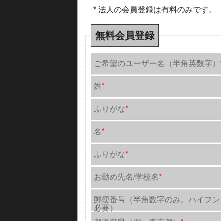
* 法人の会員登録は有料のみです。
無料会員登録
ご希望のユーザー名（半角英数字）
姓
*
ふりがな
*
名
*
ふりがな
*
お勤め先名/学校名
*
郵便番号（半角数字のみ。ハイフン
必要）