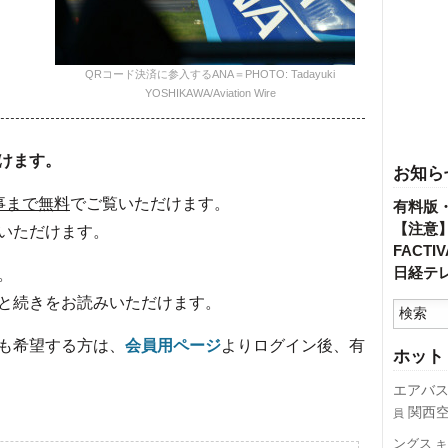
QRコード決済に参入するANA＝PHOTO: Tadayuki
YOSHIKAWA/Aviation Wire
けます。
お知ら
事まで無料
でご覧いただけます。
有料版
【注意
いただけます。
FACT
日経テ
。
と続きをお読みいただけます。
も希望する方は、
会員用ページ
よりログイン後、有
ホット
エアバ
関西
員
ングス
キ