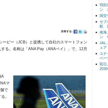
羽田
ン 
国交
セブ
航 
共有する:
南海
ン 
シービー（JCB）と提携して自社のスマートフォン
JA
ェア
る。名称は「ANA Pay（ANAペイ）」で、12月
ユナ
ベー
双日
20
A
ANAマ
店舗で
する。