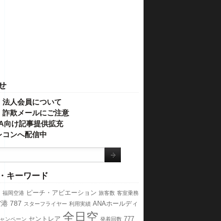
せ
・法人会員について
】詐欺メールにご注意
IVA向け記事提供拡充
レコンへ配信中
・キーワード
ス
ピーチ・アビエーション
福岡空港
旅客数
客室乗務
空港
787
ANAホールディ
スターフライヤー
利用実績
全日空
セントレア
777
ャンペーン
発着回数