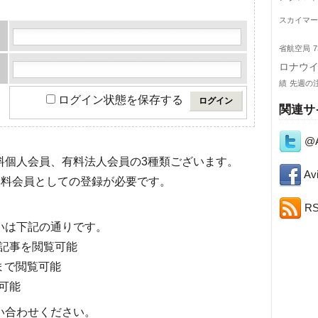
スカイマー
省航空局
7
ロナウ
績
先週の
ログイン状態を保存する
関連サ
@A
有料個人会員、有料法人会員の3種類ございます。
Avi
料会員としての登録が必要です。
R
いは下記の通りです。
記事を閲覧可能
まで閲覧可能
可能
い合わせください。