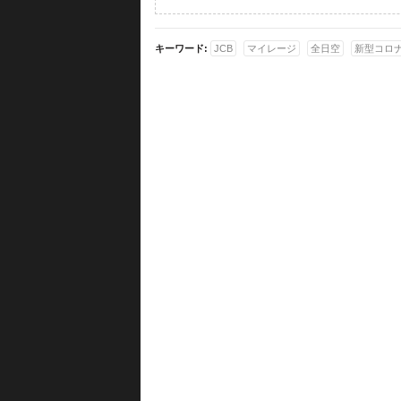
キーワード:
JCB
マイレージ
全日空
新型コロ