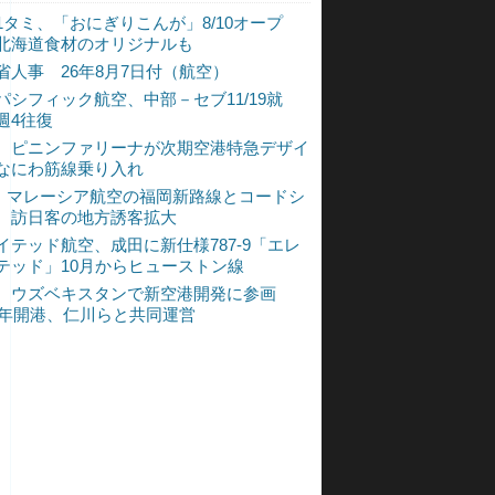
1タミ、「おにぎりこんが」8/10オープ
北海道食材のオリジナルも
省人事 26年8月7日付（航空）
パシフィック航空、中部－セブ11/19就
週4往復
、ピニンファリーナが次期空港特急デザイ
なにわ筋線乗り入れ
L、マレーシア航空の福岡新路線とコードシ
 訪日客の地方誘客拡大
イテッド航空、成田に新仕様787-9「エレ
テッド」10月からヒューストン線
、ウズベキスタンで新空港開発に参画
30年開港、仁川らと共同運営