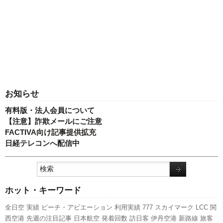
お知らせ
有料版・法人会員について
【注意】詐欺メールにご注意
FACTIVA向け記事提供拡充
日経テレコンへ配信中
ホット・キーワード
全日空
実績
ピーチ・アビエーション
利用実績
777
スカイマーク
LCC
関
西空港
先週の注目記事
日本航空
発着回数
訪日客
伊丹空港
新路線
旅客