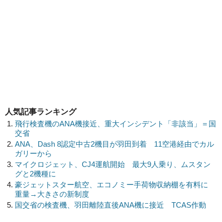
人気記事ランキング
飛行検査機のANA機接近、重大インシデント「非該当」＝国
交省
ANA、Dash 8認定中古2機目が羽田到着 11空港経由でカル
ガリーから
マイクロジェット、CJ4運航開始 最大9人乗り、ムスタン
グと2機種に
豪ジェットスター航空、エコノミー手荷物収納棚を有料に
重量→大きさの新制度
国交省の検査機、羽田離陸直後ANA機に接近 TCAS作動