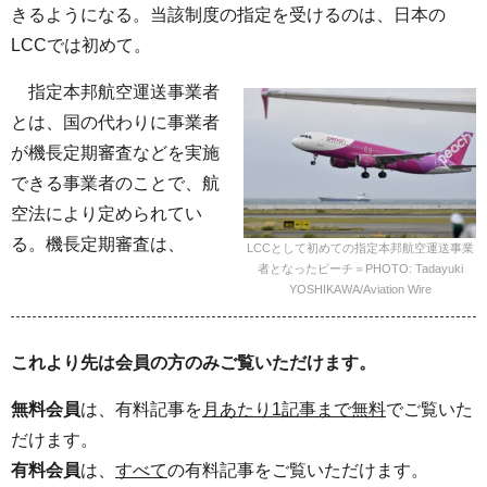
きるようになる。当該制度の指定を受けるのは、日本の
LCCでは初めて。
指定本邦航空運送事業者
とは、国の代わりに事業者
が機長定期審査などを実施
できる事業者のことで、航
空法により定められてい
る。機長定期審査は、
LCCとして初めての指定本邦航空運送事業
者となったピーチ＝PHOTO: Tadayuki
YOSHIKAWA/Aviation Wire
これより先は会員の方のみご覧いただけます。
無料会員
は、有料記事を
月あたり1記事まで無料
でご覧いた
だけます。
有料会員
は、
すべて
の有料記事をご覧いただけます。