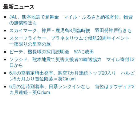
最新ニュース
JAL、熊本地震で見舞金 マイル・ふるさと納税寄付、物資
の無償輸送も
スカイマーク、神戸－鹿児島8月臨時便 羽田発神戸行きも
スターフライヤー、プラネタリウムで就航20周年イベント
一夜限りの星空の旅
ピーチ、機長職の採用説明会 9/7に成田
ソラシド、熊本地震で災害支援者の輸送協力 マイル寄付12
日から
6月の空港定時出発率、関空7カ月連続トップ20入り ハルビ
ン9カ月ぶり首位陥落＝英Cirium
6月の定時到着率、日系ランクインなし 首位はサウディア2
カ月連続＝英Cirium