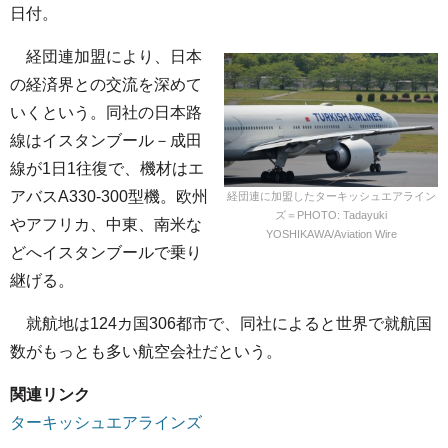
日付。
経団連加盟により、日本
の経済界との交流を深めて
いくという。同社の日本路
線はイスタンブール－成田
線が1日1往復で、機材はエ
アバスA330-300型機。欧州
経団連に加盟したターキッシュエアライン
ズ＝PHOTO: Tadayuki
やアフリカ、中東、南米な
YOSHIKAWA/Aviation Wire
どへイスタンブールで乗り
継げる。
就航地は124カ国306都市で、同社によると世界で就航国
数がもっとも多い航空会社だという。
関連リンク
ターキッシュエアラインズ