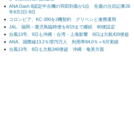
ANA Dash 8認定中古機の羽田到着が1位 先週の注目記事26
年8月2日-8日
コロンビア、KC-390を2機契約 グリペンと連携運用
JAL、福岡－鹿児島臨時便を8/19まで継続 80便設定
台風13号、9日も沖縄・台湾・上海影響 8日は欠航420便超
ANA、国際線13.2％増75万人 利用率84.0％＝6月実績
台風13号、8日も欠航340便超 沖縄・奄美方面