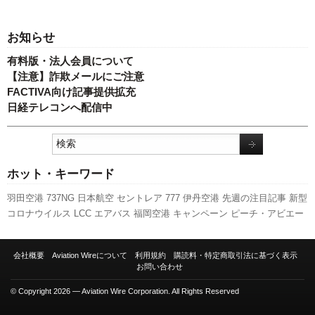
お知らせ
有料版・法人会員について
【注意】詐欺メールにご注意
FACTIVA向け記事提供拡充
日経テレコンへ配信中
ホット・キーワード
羽田空港
737NG
日本航空
セントレア
777
伊丹空港
先週の注目記事
新型
コロナウイルス
LCC
エアバス
福岡空港
キャンペーン
ピーチ・アビエー
ション
787
発着回数
客室乗務員
成田空港
訪日客
全日空
国交省
新千歳
空港
スカイマーク
実績
新路線
スターフライヤー
旅客数
人事
A350
会社概要
Aviation Wireについて
利用規約
購読料・特定商取引法に基づく表示
XWB
A320
ANAホールディングス
利用実績
国交省航空局
関西空港
航空
お問い合わせ
貨物
ボーイング
© Copyright 2026 — Aviation Wire Corporation. All Rights Reserved