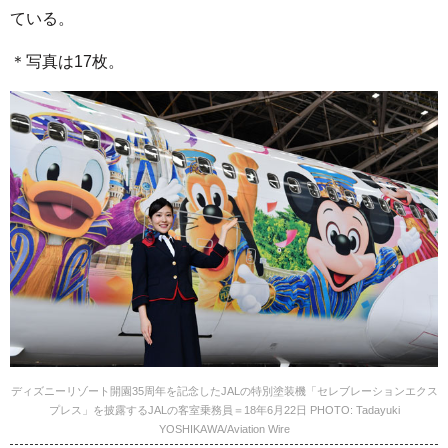
ている。
＊写真は17枚。
ディズニーリゾート開園35周年を記念したJALの特別塗装機「セレブレーションエクス
プレス」を披露するJALの客室乗務員＝18年6月22日 PHOTO: Tadayuki
YOSHIKAWA/Aviation Wire