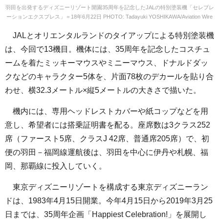
羽田を出発するディズニーリゾート開園35周年を記念したJALの特別塗装機「セレブレ
ーションエクスプレス」＝18年6月22日 PHOTO: Tadayuki YOSHIKAWA/Aviation Wire
JALとオリエンタルランドのタイアップによる特別塗装機
は、今回で13機目。機体には、35周年を記念したコスチュ
ームを着たミッキーマウスやミニーマウス、ドナルドダッ
クなどのキャラクター5体を、片面78枚のデカールを貼り合
わせ、横32.3メートル×縦5メートルの大きさで描いた。
機内には、専用ヘッドレストカバーや紙コップなどを用
意し、希望者には搭乗証明書を配る。座席数は3クラス252
席（ファースト5席、クラスJ 42席、普通席205席）で、初
便の羽田－福岡線運航後は、羽田を中心に伊丹や札幌、福
岡、那覇線に投入していく。
東京ディズニーリゾートを構成する東京ディズニーラン
ドは、1983年4月15日開業。今年4月15日から2019年3月25
日までは、35周年企画「Happiest Celebration!」を展開し