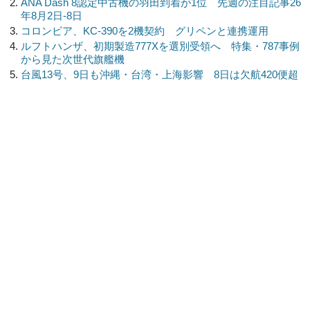
ANA Dash 8認定中古機の羽田到着が1位 先週の注目記事26
年8月2日-8日
コロンビア、KC-390を2機契約 グリペンと連携運用
ルフトハンザ、初期製造777Xを選別受領へ 特集・787事例
から見た次世代旗艦機
台風13号、9日も沖縄・台湾・上海影響 8日は欠航420便超