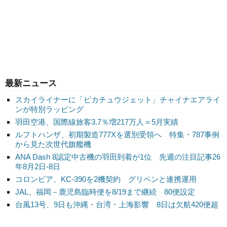
最新ニュース
スカイライナーに「ピカチュウジェット」チャイナエアライ
ンが特別ラッピング
羽田空港、国際線旅客3.7％増217万人＝5月実績
ルフトハンザ、初期製造777Xを選別受領へ 特集・787事例
から見た次世代旗艦機
ANA Dash 8認定中古機の羽田到着が1位 先週の注目記事26
年8月2日-8日
コロンビア、KC-390を2機契約 グリペンと連携運用
JAL、福岡－鹿児島臨時便を8/19まで継続 80便設定
台風13号、9日も沖縄・台湾・上海影響 8日は欠航420便超