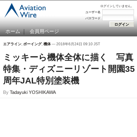
ログインしていません。
ユーザー名
パスワード
ホーム
会員用ページ
エアライン
,
ボーイング
,
機体
— 2018年6月24日 09:10 JST
ミッキーら機体全体に描く 写真
特集・ディズニーリゾート開園35
周年JAL特別塗装機
By
Tadayuki YOSHIKAWA