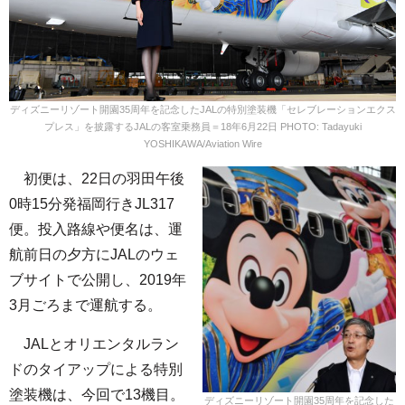
ディズニーリゾート開園35周年を記念したJALの特別塗装機「セレブレーションエクス
プレス」を披露するJALの客室乗務員＝18年6月22日 PHOTO: Tadayuki
YOSHIKAWA/Aviation Wire
初便は、22日の羽田午後
0時15分発福岡行きJL317
便。投入路線や便名は、運
航前日の夕方にJALのウェ
ブサイトで公開し、2019年
3月ごろまで運航する。
JALとオリエンタルラン
ドのタイアップによる特別
塗装機は、今回で13機目。
ディズニーリゾート開園35周年を記念した