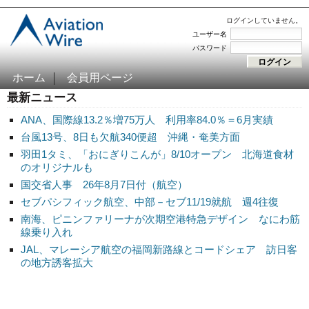
ログインしていません。
ユーザー名
パスワード
ホーム
会員用ページ
最新ニュース
ANA、国際線13.2％増75万人 利用率84.0％＝6月実績
台風13号、8日も欠航340便超 沖縄・奄美方面
羽田1タミ、「おにぎりこんが」8/10オープン 北海道食材
のオリジナルも
国交省人事 26年8月7日付（航空）
セブパシフィック航空、中部－セブ11/19就航 週4往復
南海、ピニンファリーナが次期空港特急デザイン なにわ筋
線乗り入れ
JAL、マレーシア航空の福岡新路線とコードシェア 訪日客
の地方誘客拡大