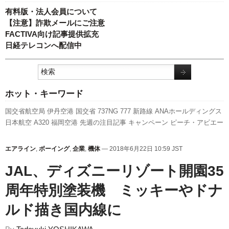
有料版・法人会員について
【注意】詐欺メールにご注意
FACTIVA向け記事提供拡充
日経テレコンへ配信中
ホット・キーワード
国交省航空局
伊丹空港
国交省
737NG
777
新路線
ANAホールディングス
日本航空
A320
福岡空港
先週の注目記事
キャンペーン
ピーチ・アビエー
ション
航空貨物
エアバス
人事
発着回数
スカイマーク
セントレア
新型
コロナウイルス
スターフライヤー
LCC
成田空港
787
旅客数
関西空港
エアライン
,
ボーイング
,
企業
,
機体
— 2018年6月22日 10:59 JST
A350 XWB
訪日客
全日空
ボーイング
羽田空港
利用実績
客室乗務員
新
JAL、ディズニーリゾート開園35
千歳空港
実績
周年特別塗装機 ミッキーやドナ
ルド描き国内線に