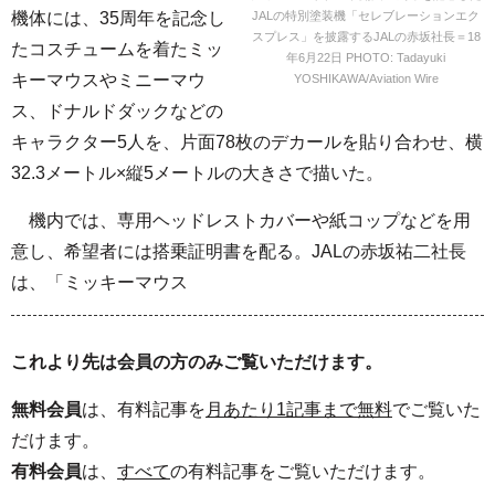
JALの特別塗装機「セレブレーションエク
機体には、35周年を記念し
スプレス」を披露するJALの赤坂社長＝18
たコスチュームを着たミッ
年6月22日 PHOTO: Tadayuki
キーマウスやミニーマウ
YOSHIKAWA/Aviation Wire
ス、ドナルドダックなどの
キャラクター5人を、片面78枚のデカールを貼り合わせ、横
32.3メートル×縦5メートルの大きさで描いた。
機内では、専用ヘッドレストカバーや紙コップなどを用
意し、希望者には搭乗証明書を配る。JALの赤坂祐二社長
は、「ミッキーマウス
これより先は会員の方のみご覧いただけます。
無料会員
は、有料記事を
月あたり1記事まで無料
でご覧いた
だけます。
有料会員
は、
すべて
の有料記事をご覧いただけます。