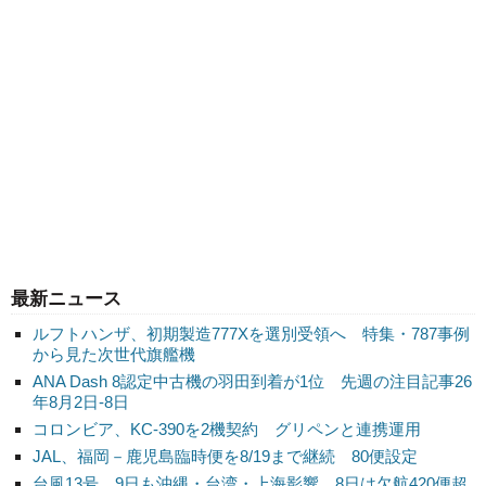
最新ニュース
ルフトハンザ、初期製造777Xを選別受領へ 特集・787事例
から見た次世代旗艦機
ANA Dash 8認定中古機の羽田到着が1位 先週の注目記事26
年8月2日-8日
コロンビア、KC-390を2機契約 グリペンと連携運用
JAL、福岡－鹿児島臨時便を8/19まで継続 80便設定
台風13号、9日も沖縄・台湾・上海影響 8日は欠航420便超