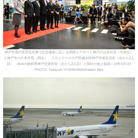
神戸空港の民営化式典で記念撮影に応じる関西エアポート神戸の山谷社長（中央左）
と神戸市の久本市長（同右）、スカイマークの戸田健太郎神戸空港支店長（右から2人
目）、ANAの林和男神戸空港所長（左から2人目）と両社の地上係員＝18年4月1日
PHOTO: Tadayuki YOSHIKAWA/Aviation Wire