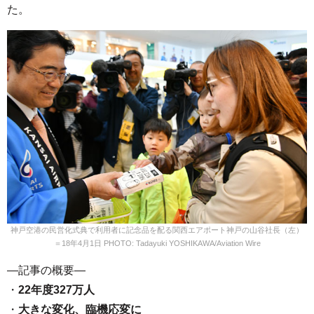
た。
神戸空港の民営化式典で利用者に記念品を配る関西エアポート神戸の山谷社長（左）
＝18年4月1日 PHOTO: Tadayuki YOSHIKAWA/Aviation Wire
—記事の概要—
・
22年度327万人
・
大きな変化、臨機応変に