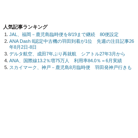
人気記事ランキング
JAL、福岡－鹿児島臨時便を8/19まで継続 80便設定
ANA Dash 8認定中古機の羽田到着が1位 先週の注目記事26
年8月2日-8日
デルタ航空、成田7年ぶり再就航 シアトル27年3月から
ANA、国際線13.2％増75万人 利用率84.0％＝6月実績
スカイマーク、神戸－鹿児島8月臨時便 羽田発神戸行きも