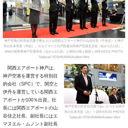
神戸空港の民営化式典で拳を上げる関西エアポート神戸の山谷社長（中央左）と神戸
市の久本市長（同右）、スカイマークの戸田健太郎神戸空港支店長（右から2人目）、
ANAの林和男神戸空港所長（左から2人目）と両社の地上係員＝18年4月1日 PHOTO:
Tadayuki YOSHIKAWA/Aviation Wire
関西エアポート神戸は、
神戸空港を運営する特別目
的会社（SPC）で、関空と
伊丹を運営している関西エ
アポートが100％出資。社
神戸空港の民営化式典であいさつする神戸
長には関西エアポートの山
市の久本市長（左）＝18年4月1日 PHOTO:
谷佳之社長、副社長にはエ
Tadayuki YOSHIKAWA/Aviation Wire
マヌエル・ムノント副社長