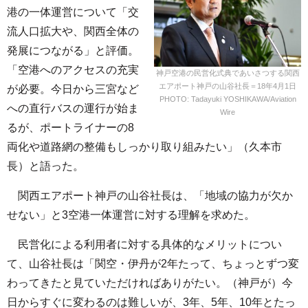
港の一体運営について「交
流人口拡大や、関西全体の
発展につながる」と評価。
「空港へのアクセスの充実
神戸空港の民営化式典であいさつする関西
エアポート神戸の山谷社長＝18年4月1日
が必要。今日から三宮など
PHOTO: Tadayuki YOSHIKAWA/Aviation
への直行バスの運行が始ま
Wire
るが、ポートライナーの8
両化や道路網の整備もしっかり取り組みたい」（久本市
長）と語った。
関西エアポート神戸の山谷社長は、「地域の協力が欠か
せない」と3空港一体運営に対する理解を求めた。
民営化による利用者に対する具体的なメリットについ
て、山谷社長は「関空・伊丹が2年たって、ちょっとずつ変
わってきたと見ていただければありがたい。（神戸が）今
日からすぐに変わるのは難しいが、3年、5年、10年とたっ