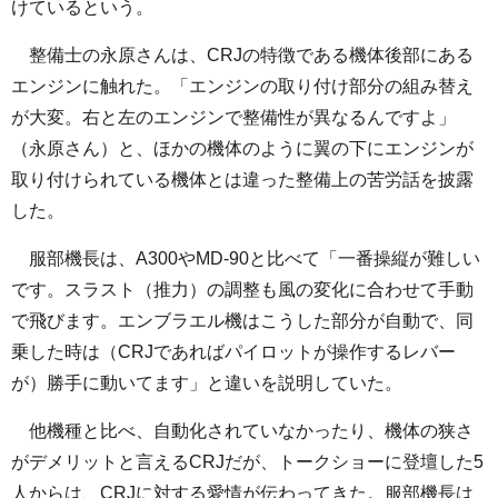
けているという。
整備士の永原さんは、CRJの特徴である機体後部にある
エンジンに触れた。「エンジンの取り付け部分の組み替え
が大変。右と左のエンジンで整備性が異なるんですよ」
（永原さん）と、ほかの機体のように翼の下にエンジンが
取り付けられている機体とは違った整備上の苦労話を披露
した。
服部機長は、A300やMD-90と比べて「一番操縦が難しい
です。スラスト（推力）の調整も風の変化に合わせて手動
で飛びます。エンブラエル機はこうした部分が自動で、同
乗した時は（CRJであればパイロットが操作するレバー
が）勝手に動いてます」と違いを説明していた。
他機種と比べ、自動化されていなかったり、機体の狭さ
がデメリットと言えるCRJだが、トークショーに登壇した5
人からは、CRJに対する愛情が伝わってきた。服部機長は