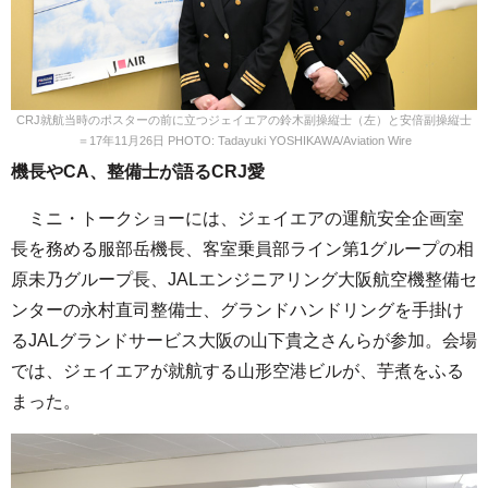
CRJ就航当時のポスターの前に立つジェイエアの鈴木副操縦士（左）と安倍副操縦士
＝17年11月26日 PHOTO: Tadayuki YOSHIKAWA/Aviation Wire
機長やCA、整備士が語るCRJ愛
ミニ・トークショーには、ジェイエアの運航安全企画室
長を務める服部岳機長、客室乗員部ライン第1グループの相
原未乃グループ長、JALエンジニアリング大阪航空機整備セ
ンターの永村直司整備士、グランドハンドリングを手掛け
るJALグランドサービス大阪の山下貴之さんらが参加。会場
では、ジェイエアが就航する山形空港ビルが、芋煮をふる
まった。