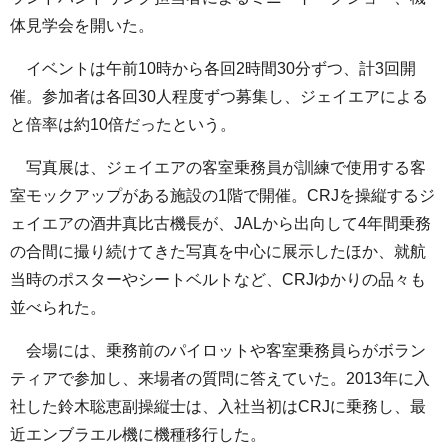
体見学会を開いた。
イベントは午前10時から各回2時間30分ずつ、計3回開
催。参加者は各回30人程度ずつ募集し、ジェイエアによる
と倍率は約10倍だったという。
写真展は、ジェイエアの客室乗務員が訓練で使用する客
室モックアップがある施設の1階で開催。CRJを操縦するジ
ェイエアの酒井真比古機長が、JALから出向して4年間乗務
の合間に撮り続けてきた写真を中心に展示したほか、就航
当時のポスターやシートベルトなど、CRJゆかりの品々も
並べられた。
会場には、乗務前のパイロットや客室乗務員らがボラン
ティアで参加し、来場者の質問に答えていた。2013年に入
社した鈴木聡恵副操縦士は、入社当初はCRJに乗務し、最
近エンブラエル機に機種移行した。