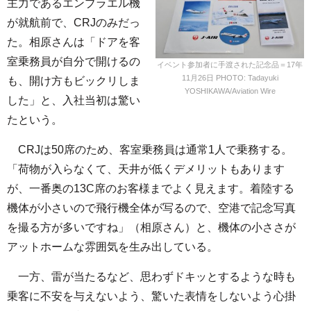
主力であるエンブラエル機
が就航前で、CRJのみだっ
た。相原さんは「ドアを客
室乗務員が自分で開けるの
イベント参加者に手渡された記念品＝17年
11月26日 PHOTO: Tadayuki
も、開け方もビックリしま
YOSHIKAWA/Aviation Wire
した」と、入社当初は驚い
たという。
CRJは50席のため、客室乗務員は通常1人で乗務する。
「荷物が入らなくて、天井が低くデメリットもあります
が、一番奥の13C席のお客様までよく見えます。着陸する
機体が小さいので飛行機全体が写るので、空港で記念写真
を撮る方が多いですね」（相原さん）と、機体の小ささが
アットホームな雰囲気を生み出している。
一方、雷が当たるなど、思わずドキッとするような時も
乗客に不安を与えないよう、驚いた表情をしないよう心掛