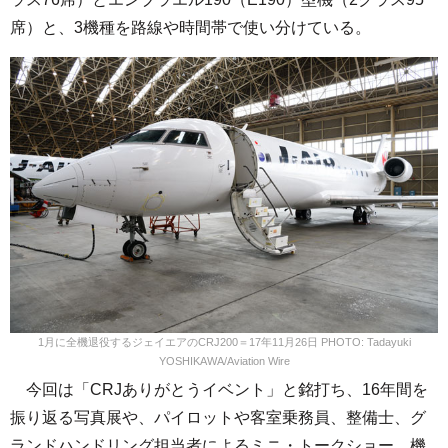
席）と、3機種を路線や時間帯で使い分けている。
1月に全機退役するジェイエアのCRJ200＝17年11月26日 PHOTO: Tadayuki
YOSHIKAWA/Aviation Wire
今回は「CRJありがとうイベント」と銘打ち、16年間を
振り返る写真展や、パイロットや客室乗務員、整備士、グ
ランドハンドリング担当者によるミニ・トークショー、機