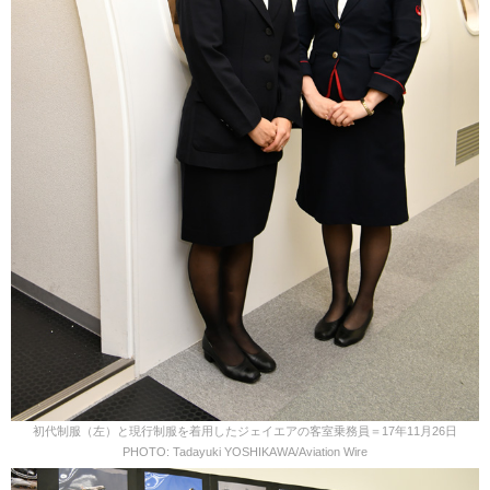
初代制服（左）と現行制服を着用したジェイエアの客室乗務員＝17年11月26日
PHOTO: Tadayuki YOSHIKAWA/Aviation Wire