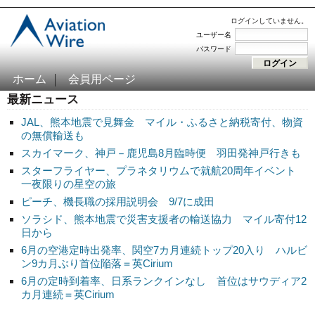
ログインしていません。
ユーザー名
パスワード
ホーム
会員用ページ
最新ニュース
JAL、熊本地震で見舞金 マイル・ふるさと納税寄付、物資
の無償輸送も
スカイマーク、神戸－鹿児島8月臨時便 羽田発神戸行きも
スターフライヤー、プラネタリウムで就航20周年イベント
一夜限りの星空の旅
ピーチ、機長職の採用説明会 9/7に成田
ソラシド、熊本地震で災害支援者の輸送協力 マイル寄付12
日から
6月の空港定時出発率、関空7カ月連続トップ20入り ハルビ
ン9カ月ぶり首位陥落＝英Cirium
6月の定時到着率、日系ランクインなし 首位はサウディア2
カ月連続＝英Cirium