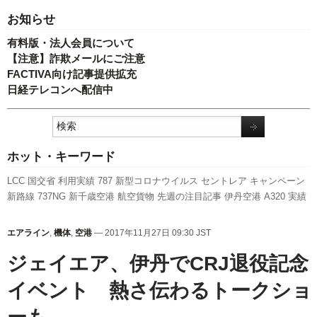
お知らせ
有料版・法人会員について
【注意】詐欺メールにご注意
FACTIVA向け記事提供拡充
日経テレコンへ配信中
ホット・キーワード
LCC
国交省
利用実績
787
新型コロナウイルス
セントレア
キャンペーン
新路線
737NG
新千歳空港
航空貨物
先週の注目記事
伊丹空港
A320
実績
ピーチ・アビエーション
羽田空港
訪日客
旅客数
発着回数
777
ボーイン
グ
人事
福岡空港
スターフライヤー
エアバス
A350 XWB
全日空
日本航
エアライン
,
機体
,
空港
— 2017年11月27日 09:30 JST
空
関西空港
成田空港
国交省航空局
スカイマーク
客室乗務員
ANAホール
ディングス
ジェイエア、伊丹でCRJ退役記念
イベント 熱さ伝わるトークショ