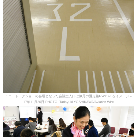
ミニ・トークショーの会場となった会議室入口は伊丹の滑走路RWY32Lをイメージ＝
17年11月26日 PHOTO: Tadayuki YOSHIKAWA/Aviation Wire