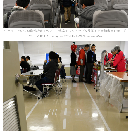
ジェイエアのCRJ退役記念イベントで客室モックアップを見学する参加者＝17年11月
26日 PHOTO: Tadayuki YOSHIKAWA/Aviation Wire