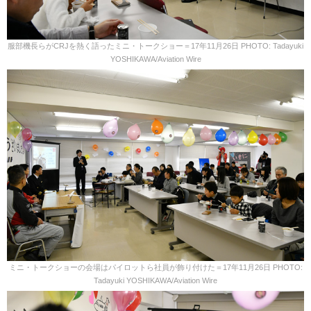
服部機長らがCRJを熱く語ったミニ・トークショー＝17年11月26日 PHOTO: Tadayuki
YOSHIKAWA/Aviation Wire
ミニ・トークショーの会場はパイロットら社員が飾り付けた＝17年11月26日 PHOTO:
Tadayuki YOSHIKAWA/Aviation Wire