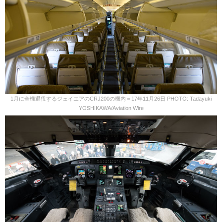
1月に全機退役するジェイエアのCRJ200の機内＝17年11月26日 PHOTO: Tadayuki
YOSHIKAWA/Aviation Wire