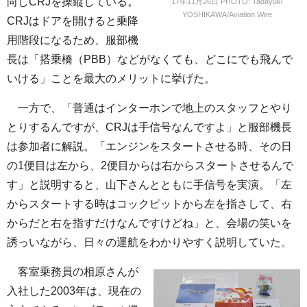
向しCRJを操縦している。
17年11月26日 PHOTO: Tadayuki
YOSHIKAWA/Aviation Wire
CRJはドアを開けると乗降
用階段になるため、服部機
長は「搭乗橋（PBB）などがなくても、どこにでも飛んで
いける」ことを最大のメリットに挙げた。
一方で、「普通はインターホンで地上のスタッフとやり
とりするんですが、CRJは手信号なんですよ」と服部機長
は参加者に解説。「エンジンをスタートさせる時、その日
の1便目は左から、2便目からは右からスタートさせるんで
す」と説明すると、山下さんとともに手信号を実演。「左
からスタートする時はコックピットから左を指さして、右
からだと右を指すだけなんですけどね」と、会場の笑いを
誘っいながら、日々の運航をわかりやすく説明していた。
客室乗務員の相原さんが
入社した2003年は、現在の