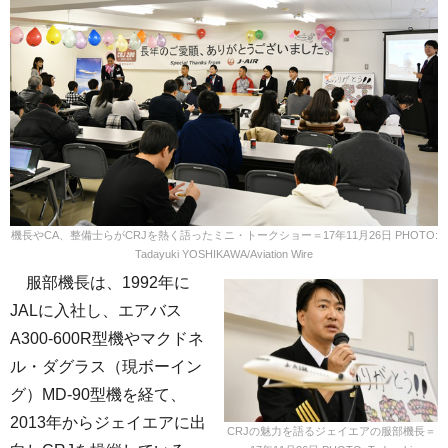
機長やCA、整備士らがCRJを熱く語ったミニ・トークショー＝17年11月26日 PHOTO:
Tadayuki YOSHIKAWA/Aviation Wire
服部機長は、1992年に
JALに入社し、エアバス
A300-600R型機やマクドネ
ル・ダグラス（現ボーイン
グ）MD-90型機を経て、
2013年からジェイエアに出
CRJの魅力を語るジェイエアの服部機長＝