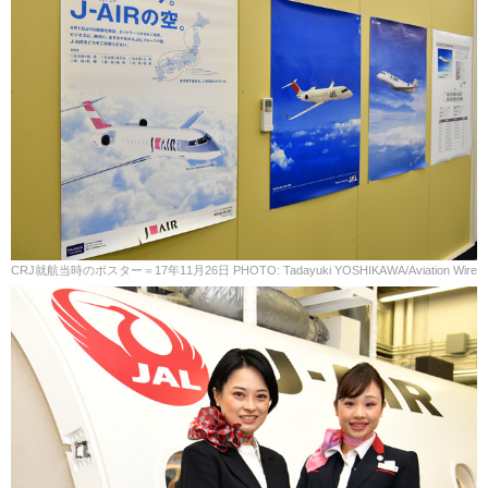
CRJ就航当時のポスター＝17年11月26日 PHOTO: Tadayuki YOSHIKAWA/Aviation Wire