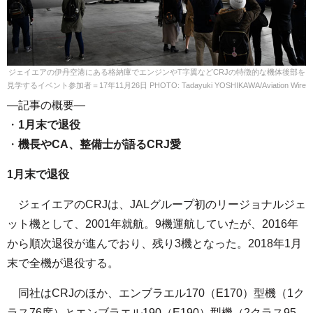
ジェイエアの伊丹空港にある格納庫でエンジンやT字翼などCRJの特徴的な機体後部を
見学するイベント参加者＝17年11月26日 PHOTO: Tadayuki YOSHIKAWA/Aviation Wire
—記事の概要—
・
1月末で退役
・
機長やCA、整備士が語るCRJ愛
1月末で退役
ジェイエアのCRJは、JALグループ初のリージョナルジェ
ット機として、2001年就航。9機運航していたが、2016年
から順次退役が進んでおり、残り3機となった。2018年1月
末で全機が退役する。
同社はCRJのほか、エンブラエル170（E170）型機（1ク
ラス76席）とエンブラエル190（E190）型機（2クラス95