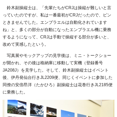
鈴木副操縦士は、「先輩たちがCRJは操縦が難しいと言
っていたのですが、私は一番最初がCRJだったので、ピン
ときませんでした。エンブラエルは自動化されています
ね」と、多くの部分が自動になったエンブラエル機に乗務
するようになって、CRJは手動で操縦する部分が多いと、
改めて実感したという。
写真展やモックアップの見学後は、ミニ・トークショー
が開かれ、その後は格納庫に移動して実機（登録番号
JA208J）を見学した。そして、鈴木副操縦士はイベント
後、伊丹発仙台行きJL2209便、同じくイベントに参加した
同僚の安倍昂洋（たかひろ）副操縦士は花巻行きJL2185便
に乗務した。