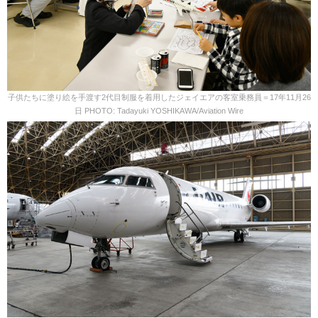
子供たちに塗り絵を手渡す2代目制服を着用したジェイエアの客室乗務員＝17年11月26
日 PHOTO: Tadayuki YOSHIKAWA/Aviation Wire