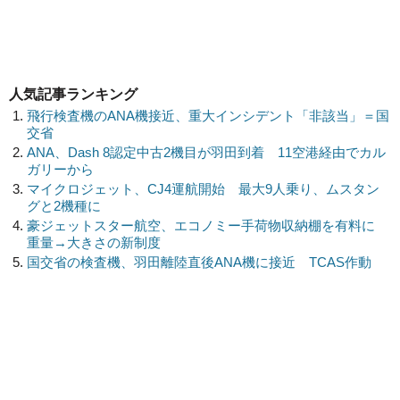
人気記事ランキング
飛行検査機のANA機接近、重大インシデント「非該当」＝国
交省
ANA、Dash 8認定中古2機目が羽田到着 11空港経由でカル
ガリーから
マイクロジェット、CJ4運航開始 最大9人乗り、ムスタン
グと2機種に
豪ジェットスター航空、エコノミー手荷物収納棚を有料に
重量→大きさの新制度
国交省の検査機、羽田離陸直後ANA機に接近 TCAS作動