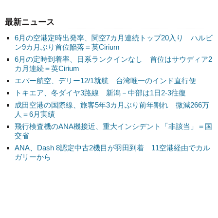
最新ニュース
6月の空港定時出発率、関空7カ月連続トップ20入り ハルビ
ン9カ月ぶり首位陥落＝英Cirium
6月の定時到着率、日系ランクインなし 首位はサウディア2
カ月連続＝英Cirium
エバー航空、デリー12/1就航 台湾唯一のインド直行便
トキエア、冬ダイヤ3路線 新潟－中部は1日2-3往復
成田空港の国際線、旅客5年3カ月ぶり前年割れ 微減266万
人＝6月実績
飛行検査機のANA機接近、重大インシデント「非該当」＝国
交省
ANA、Dash 8認定中古2機目が羽田到着 11空港経由でカル
ガリーから