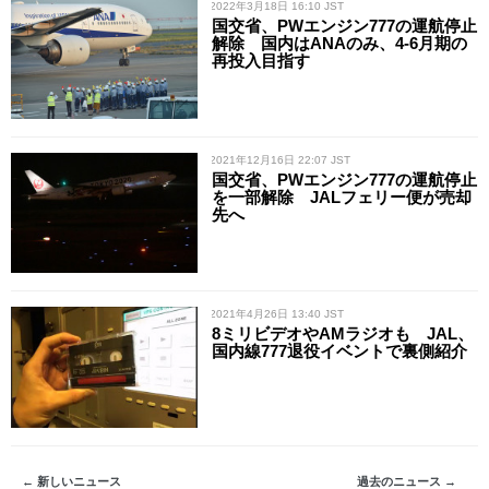
/ 2022年3月18日 16:10 JST
国交省、PWエンジン777の運航停止
解除 国内はANAのみ、4-6月期の
再投入目指す
/ 2021年12月16日 22:07 JST
国交省、PWエンジン777の運航停止
を一部解除 JALフェリー便が売却
先へ
/ 2021年4月26日 13:40 JST
8ミリビデオやAMラジオも JAL、
国内線777退役イベントで裏側紹介
← 新しいニュース
過去のニュース →