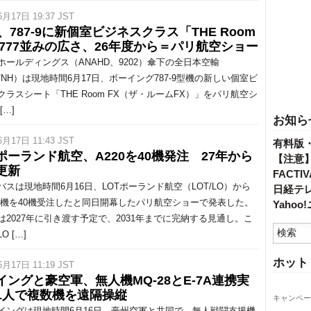
6月17日 19:37 JST
、787-9に新個室ビジネスクラス「THE Room
」777並みの広さ、26年度から＝パリ航空ショー
ホールディングス（ANAHD、9202）傘下の全日本空輸
A/NH）は現地時間6月17日、ボーイング787-9型機の新しい個室ビ
クラスシート「THE Room FX（ザ・ルームFX）」をパリ航空シ
[…]
お知ら
6月17日 11:43 JST
有料版
Tポーランド航空、A220を40機発注 27年から
【注意
更新
FACT
スは現地時間6月16日、LOTポーランド航空（LOT/LO）から
日経テ
0型機を40機受注したと同日開幕したパリ航空ショーで発表した。
Yaho
は2027年に引き渡す予定で、2031年までに完納する見通し。こ
O […]
ホット
6月17日 11:19 JST
イングと豪空軍、無人機MQ-28とE-7A連携実
1人で複数機を遠隔操縦
キャンペー
ングは現地時間6月16日、豪州空軍と共同で、無人戦闘支援機