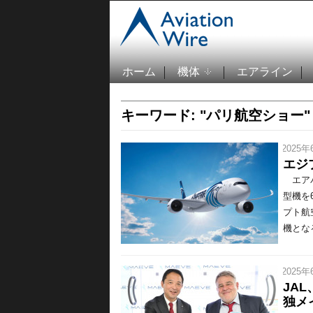
ホーム
機体
エアライン
キーワード: "パリ航空ショー"
/ 2025年
エジ
エアバ
型機を
プト航
機となる
/ 2025年
JA
独メ