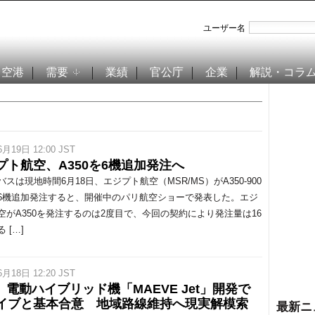
ユーザー名
空港
需要
業績
官公庁
企業
解説・コラ
6月19日 12:00 JST
プト航空、A350を6機追加発注へ
スは現地時間6月18日、エジプト航空（MSR/MS）がA350-900
6機追加発注すると、開催中のパリ航空ショーで発表した。エジ
空がA350を発注するのは2度目で、今回の契約により発注量は16
 […]
6月18日 12:20 JST
L、電動ハイブリッド機「MAEVE Jet」開発で
イブと基本合意 地域路線維持へ現実解模索
最新ニ