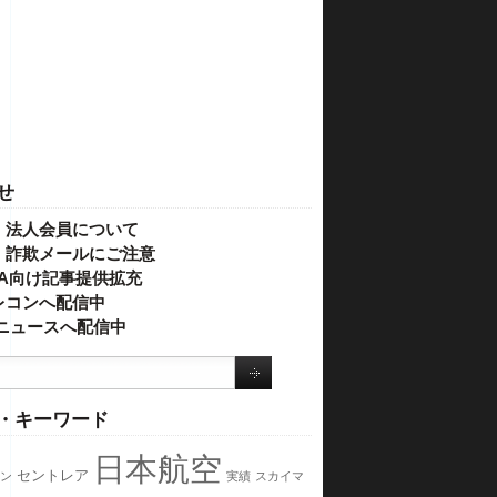
せ
・法人会員について
】詐欺メールにご注意
IVA向け記事提供拡充
レコンへ配信中
o!ニュースへ配信中
・キーワード
日本航空
セントレア
ン
実績
スカイマ