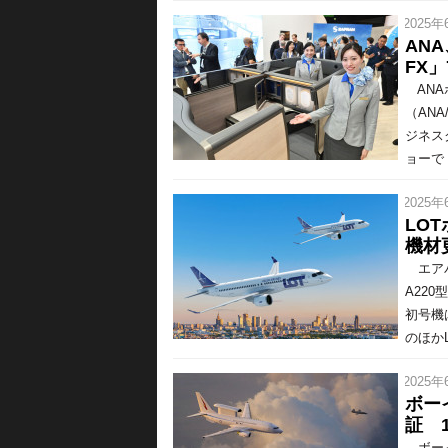
/ 2025年
ANA
FX
ANA
（AN
ジネス
ョーで 
/ 2025年
LO
機材
エアバ
A22
初号機
のほかL
/ 2025年
ボー
証 
ボーイ