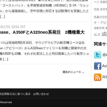
ーク
発着
28「ゴーストバット」を早期警戒管制機（AEW&C）E-7A「ウェッ
空港
伊丹
ル」から遠隔操縦し、空中目標に対応する試験飛行を実施したと
[…]
先週の注目
チ・アビ
6月17日 10:53 JST
省航空局
Lease、A350FとA320neo系発注 2機種最大
成
ルス
スは現地時間6月16日、サウジアラビアの航空機リース会社
関連サ
ease（アビリース）からA320neoファミリーを30機と開発中の大
機A350Fを10機、それぞれ受注したと同日開幕したパリ航空ショ
@A
 […]
Avi
過去のニュース →
R
特定商取引法に基づく表示
お問い合わせ
s Reserved