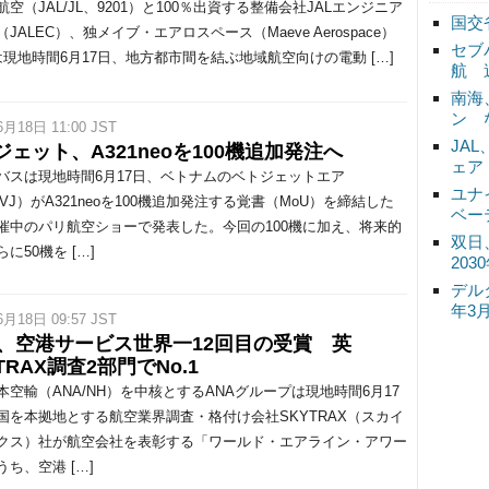
空（JAL/JL、9201）と100％出資する整備会社JALエンジニア
国交
JALEC）、独メイブ・エアロスペース（Maeve Aerospace）
セブ
は現地時間6月17日、地方都市間を結ぶ地域航空向けの電動 […]
航 
南海
ン 
6月18日 11:00 JST
JA
ジェット、A321neoを100機追加発注へ
ェア
スは現地時間6月17日、ベトナムのベトジェットエア
ユナ
/VJ）がA321neoを100機追加発注する覚書（MoU）を締結した
ベー
催中のパリ航空ショーで発表した。今回の100機に加え、将来的
双日
に50機を […]
20
デル
年3
6月18日 09:57 JST
A、空港サービス世界一12回目の受賞 英
TRAX調査2部門でNo.1
空輸（ANA/NH）を中核とするANAグループは現地時間6月17
国を本拠地とする航空業界調査・格付け会社SKYTRAX（スカイ
クス）社が航空会社を表彰する「ワールド・エアライン・アワー
ち、空港 […]