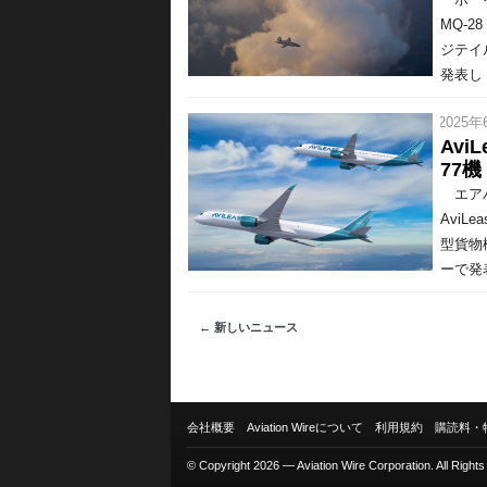
MQ-
ジテイ
発表し 
/ 2025年
Avi
77機
エアバ
AviL
型貨物
ーで発表
← 新しいニュース
会社概要
Aviation Wireについて
利用規約
購読料・
© Copyright 2026 — Aviation Wire Corporation. All Right