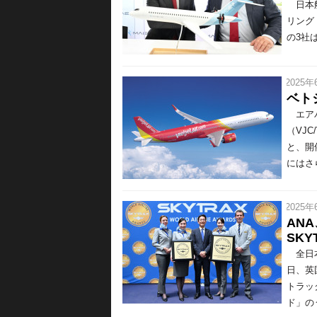
日本航
リング（
の3社
/ 2025年
ベト
エアバ
（VJC
と、開
にはさら
/ 2025年
AN
SKY
全日本
日、英
トラッ
ド」のう