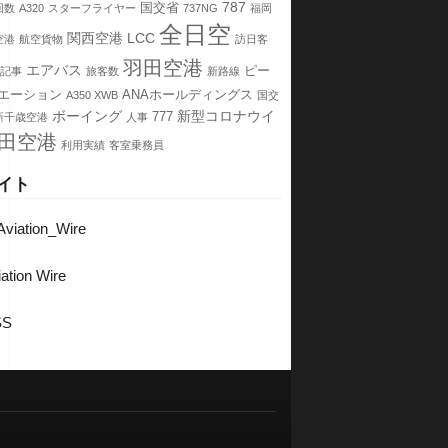
787
国交省
回数
A320
スターフライヤー
737NG
福岡
全日空
関西空港
LCC
空港
航空貨物
訪日客
羽田空港
エアバス
ピー
記事
旅客数
新路線
エーション
ANAホールディングス
A350 XWB
国交
ボーイング
新型コロナウイ
777
新千歳空港
人事
田空港
利用実績
客室乗務員
イト
viation_Wire
ation Wire
SS