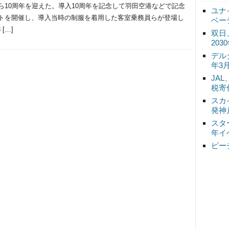
ら10周年を迎えた。導入10周年を記念して羽田空港などで記念
ユナ
トを開催し、導入当時の制服を着用した客室乗務員らが登場し
ベー
 […]
双日
20
デル
年3
JA
税寄
スカ
発神
スタ
年イ
ピー