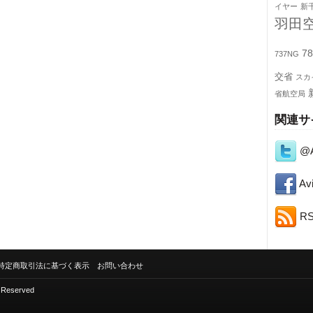
イヤー
新
羽田
78
737NG
交省
スカ
省航空局
関連サ
@A
Avi
R
特定商取引法に基づく表示
お問い合わせ
s Reserved