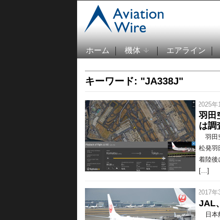
ホーム
機体
エアライン
キーワード: "JA338J"
/ 2025年
羽田
は調
羽田空
松発羽田
着陸後
[…]
/ 2017年
JA
日本航空