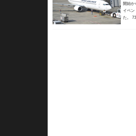
開始か
イベン
た。 73