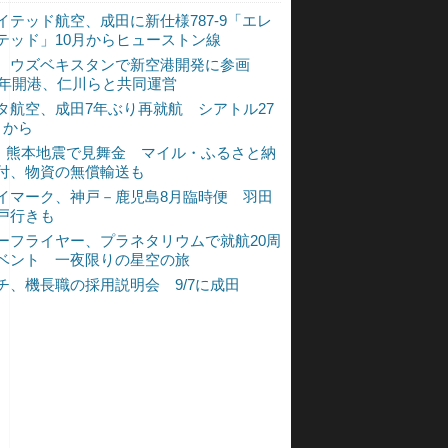
イテッド航空、成田に新仕様787-9「エレ
テッド」10月からヒューストン線
、ウズベキスタンで新空港開発に参画
30年開港、仁川らと共同運営
タ航空、成田7年ぶり再就航 シアトル27
月から
L、熊本地震で見舞金 マイル・ふるさと納
付、物資の無償輸送も
イマーク、神戸－鹿児島8月臨時便 羽田
戸行きも
ーフライヤー、プラネタリウムで就航20周
ベント 一夜限りの星空の旅
チ、機長職の採用説明会 9/7に成田