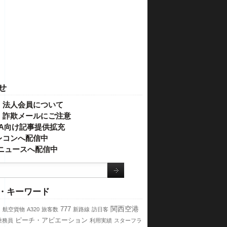
せ
・法人会員について
】詐欺メールにご注意
IVA向け記事提供拡充
レコンへ配信中
o!ニュースへ配信中
・キーワード
ス
関西空港
777
航空貨物
A320
旅客数
新路線
訪日客
ピーチ・アビエーション
乗務員
利用実績
スターフラ