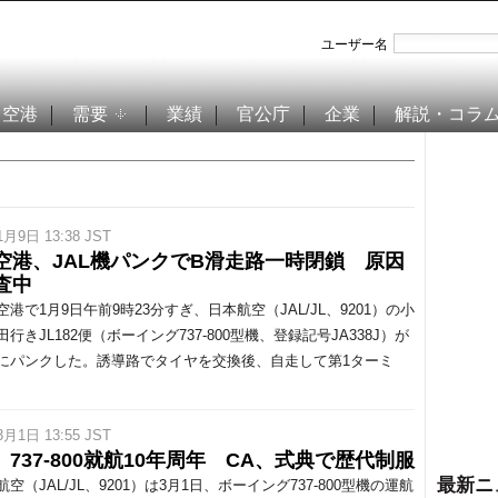
ユーザー名
空港
需要
業績
官公庁
企業
解説・コラ
1月9日 13:38 JST
空港、JAL機パンクでB滑走路一時閉鎖 原因
査中
港で1月9日午前9時23分すぎ、日本航空（JAL/JL、9201）の小
行きJL182便（ボーイング737-800型機、登録記号JA338J）が
にパンクした。誘導路でタイヤを交換後、自走して第1ターミ
3月1日 13:55 JST
L、737-800就航10年周年 CA、式典で歴代制服
最新ニ
（JAL/JL、9201）は3月1日、ボーイング737-800型機の運航