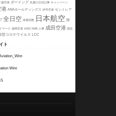
ボーイング
千歳空港
先週の注目記事
キャンペーン
空港
ANAホールディングス
セントレア
伊丹空港
日本航空
全日空
7
国
発着回数
成田空港
イマーク
福岡空港
A350 XWB
人事
国交
新型コロナウイルス
LCC
イト
viation_Wire
ation Wire
SS