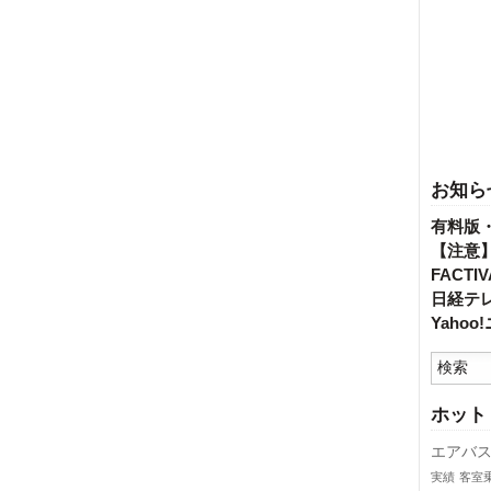
お知ら
有料版
【注意
FACT
日経テ
Yaho
ホット
エアバ
実績
客室