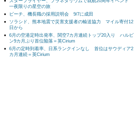
スターフライヤー、プラネタリウムで就航20周年イベント
一夜限りの星空の旅
ピーチ、機長職の採用説明会 9/7に成田
ソラシド、熊本地震で災害支援者の輸送協力 マイル寄付12
日から
6月の空港定時出発率、関空7カ月連続トップ20入り ハルビ
ン9カ月ぶり首位陥落＝英Cirium
6月の定時到着率、日系ランクインなし 首位はサウディア2
カ月連続＝英Cirium