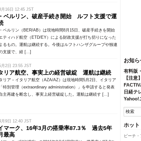
8月16日 12:45 JST
・ベルリン、破産手続き開始 ルフト支援で運
続
ベルリン（BER/AB）は現地時間8月15日、破産手続きを開始
エティハド航空（ETD/EY）による財政支援が打ち切りになった
よるもの。運航は継続する。今後はルフトハンザグループや独連
の支援で、経 […]
お知ら
5月2日 23:55 JST
有料版
タリア航空、事実上の経営破綻 運航は継続
【注意
リア－イタリア航空（AZA/AZ）は現地時間5月2日、イタリア
FACT
特別管理（extraordinary administration）」を申請すると発表
日経テ
自主再建を断念し、事実上経営破綻した。運航は継続す […]
Yaho
4月9日 12:40 JST
ホット
イマーク、16年3月の搭乗率87.3％ 過去5年
月最高
ピーチ・