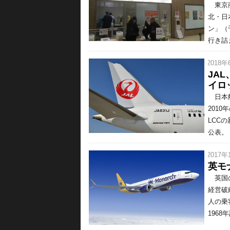
東京商
北・日
ン」（
行き詰
/ 2018年
JA
イロ
日本航
201
LCC
公表。
/ 2017年
英モ
英国の
経営破
人の乗
1968