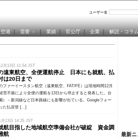
ユーザー名
空港
需要
業績
官公庁
企業
解説・コラ
12月13日 11:54 JST
の遠東航空、全便運航停止 日本にも就航、払
付は20日まで
ファーイースタン航空（遠東航空、FAT/FE）は現地時間12月
、経営不振により全便の運航を13日から停止すると発表した。台
園）－新潟線など日本路線にも影響が出ている。Googleフォー
た払戻登 […]
1月13日 14:25 JST
就航目指した地域航空準備会社が破綻 資金調
難航
最新ニ