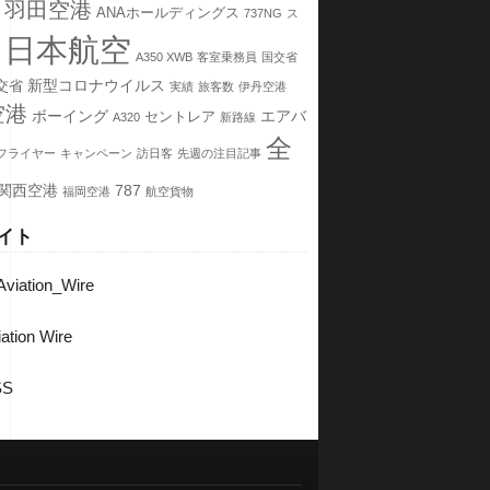
羽田空港
ANAホールディングス
737NG
ス
日本航空
A350 XWB
客室乗務員
国交省
新型コロナウイルス
交省
実績
旅客数
伊丹空港
空港
ボーイング
エアバ
セントレア
A320
新路線
全
フライヤー
キャンペーン
訪日客
先週の注目記事
関西空港
787
福岡空港
航空貨物
イト
viation_Wire
ation Wire
SS