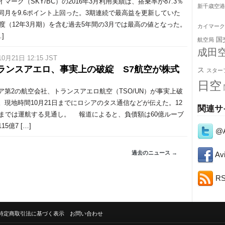
マーク（SKY/BC）の2016年3月利用実績は、搭乗率が87.3％
新千歳空港
同月を9.6ポイント上回った。3期連続で最高益を更新していた
1年度（12年3月期）を含む過去5年間の3月では最高の値となった。
カイマーク
]
国
航空局
成田
10月21日 12:15 JST
ランスアエロ、事実上の破綻 S7航空が株式
ス
スター
日空
第2の航空会社、トランスアエロ航空（TSO/UN）が事実上破
。現地時間10月21日までにロシアのタス通信などが伝えた。12
関連サ
日までは運航する見通し。 報道によると、負債額は60億ルーブ
15億7 […]
@A
過去のニュース →
Avi
R
特定商取引法に基づく表示
お問い合わせ