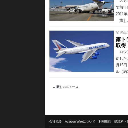
スカイ
で前年
201
旅 […
/ 2015年
露ト
取得
ロシア
綻した
月15
ル（約1
← 新しいニュース
会社概要
Aviation Wireについて
利用規約
購読料・