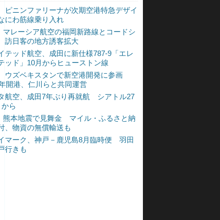
、ピニンファリーナが次期空港特急デザイ
なにわ筋線乗り入れ
L、マレーシア航空の福岡新路線とコードシ
 訪日客の地方誘客拡大
イテッド航空、成田に新仕様787-9「エレ
テッド」10月からヒューストン線
、ウズベキスタンで新空港開発に参画
30年開港、仁川らと共同運営
タ航空、成田7年ぶり再就航 シアトル27
月から
L、熊本地震で見舞金 マイル・ふるさと納
付、物資の無償輸送も
イマーク、神戸－鹿児島8月臨時便 羽田
戸行きも