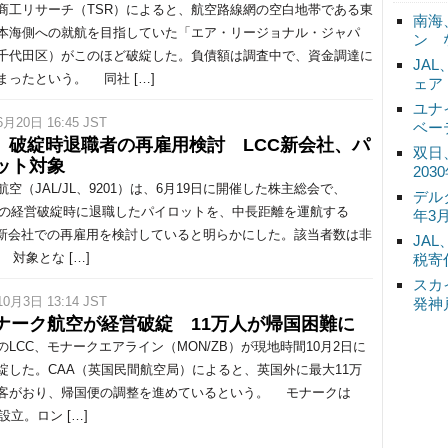
工リサーチ（TSR）によると、航空路線網の空白地帯である東
南海
本海側への就航を目指していた「エア・リージョナル・ジャパ
ン 
千代田区）がこのほど破綻した。負債額は調査中で、資金調達に
JA
まったという。 同社 […]
ェア
ユナ
6月20日 16:45 JST
ベー
L、破綻時退職者の再雇用検討 LCC新会社、パ
双日
ット対象
20
空（JAL/JL、9201）は、6月19日に開催した株主総会で、
デル
0年の経営破綻時に退職したパイロットを、中長距離を運航する
年3
の新会社での再雇用を検討していると明らかにした。該当者数は非
JA
 対象とな […]
税寄
スカ
10月3日 13:14 JST
発神
ナーク航空が経営破綻 11万人が帰国困難に
LCC、モナークエアライン（MON/ZB）が現地時間10月2日に
綻した。CAA（英国民間航空局）によると、英国外に最大11万
客がおり、帰国便の調整を進めているという。 モナークは
年設立。ロン […]