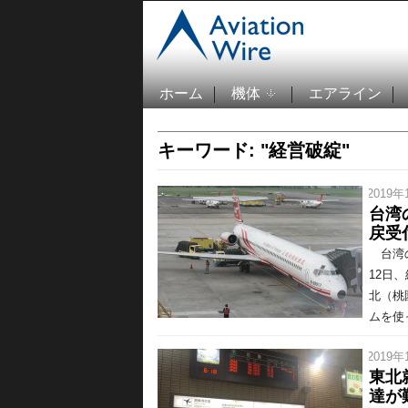
ホーム
機体
エアライン
キーワード: "経営破綻"
/ 2019年
台湾
戻受
台湾の
12日
北（桃
ムを使っ
/ 2019年
東北
達が