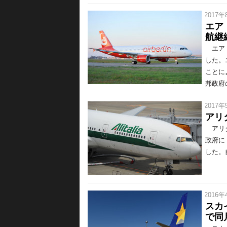
/ 2017年
エア
航継
エア・
した。
ことに
邦政府
/ 2017年
アリ
アリタ
政府に「
した。
/ 2016年
スカ
で同