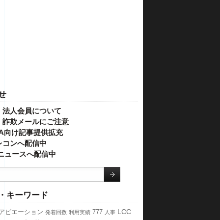
せ
・法人会員について
】詐欺メールにご注意
IVA向け記事提供拡充
レコンへ配信中
o!ニュースへ配信中
・キーワード
LCC
アビエーション
777
発着回数
利用実績
人事