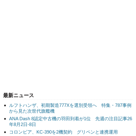
最新ニュース
ルフトハンザ、初期製造777Xを選別受領へ 特集・787事例
から見た次世代旗艦機
ANA Dash 8認定中古機の羽田到着が1位 先週の注目記事26
年8月2日-8日
コロンビア、KC-390を2機契約 グリペンと連携運用