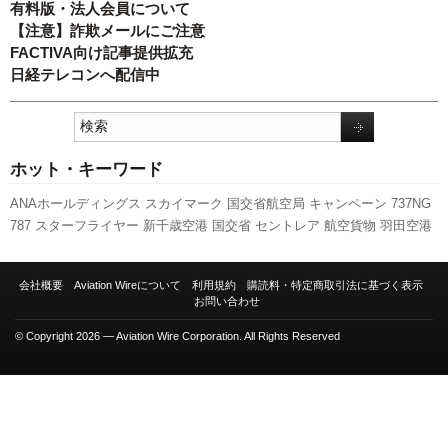
有料版・法人会員について
【注意】詐欺メールにご注意
FACTIVA向け記事提供拡充
日経テレコンへ配信中
ホット・キーワード
ANAホールディングス
スカイマーク
国交省航空局
キャンペーン
737NG
787
スターフライヤー
新千歳空港
国交省
セントレア
航空貨物
羽田空港
関西空港
福岡空港
伊丹空港
成田空港
訪日客
旅客数
人事
777
新型コロ
ナウイルス
日本航空
全日空
利用実績
新路線
発着回数
A320
先週の注目
会社概要
Aviation Wireについて
利用規約
購読料・特定商取引法に基づく表示
記事
ボーイング
A350 XWB
エアバス
客室乗務員
ピーチ・アビエーショ
お問い合わせ
ン
実績
LCC
© Copyright 2026 — Aviation Wire Corporation. All Rights Reserved