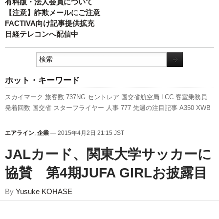
有料版・法人会員について
【注意】詐欺メールにご注意
FACTIVA向け記事提供拡充
日経テレコンへ配信中
ホット・キーワード
スカイマーク
旅客数
737NG
セントレア
国交省航空局
LCC
客室乗務員
発着回数
国交省
スターフライヤー
人事
777
先週の注目記事
A350 XWB
ANAホールディングス
日本航空
A320
関西空港
ボーイング
新型コロナウ
イルス
羽田空港
福岡空港
全日空
新千歳空港
エアバス
航空貨物
787
利
エアライン
,
企業
— 2015年4月2日 21:15 JST
用実績
キャンペーン
伊丹空港
ピーチ・アビエーション
成田空港
実績
訪
JALカード、関東大学サッカーに
日客
新路線
協賛 第4期JUFA GIRLお披露目
By
Yusuke KOHASE