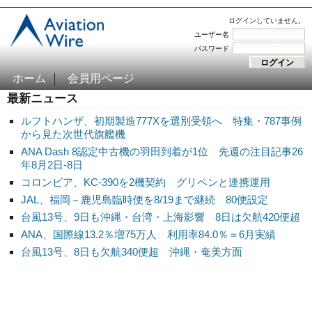
ログインしていません。
ユーザー名
パスワード
ホーム
会員用ページ
最新ニュース
ルフトハンザ、初期製造777Xを選別受領へ 特集・787事例
から見た次世代旗艦機
ANA Dash 8認定中古機の羽田到着が1位 先週の注目記事26
年8月2日-8日
コロンビア、KC-390を2機契約 グリペンと連携運用
JAL、福岡－鹿児島臨時便を8/19まで継続 80便設定
台風13号、9日も沖縄・台湾・上海影響 8日は欠航420便超
ANA、国際線13.2％増75万人 利用率84.0％＝6月実績
台風13号、8日も欠航340便超 沖縄・奄美方面