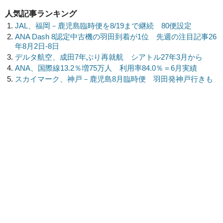
人気記事ランキング
JAL、福岡－鹿児島臨時便を8/19まで継続 80便設定
ANA Dash 8認定中古機の羽田到着が1位 先週の注目記事26
年8月2日-8日
デルタ航空、成田7年ぶり再就航 シアトル27年3月から
ANA、国際線13.2％増75万人 利用率84.0％＝6月実績
スカイマーク、神戸－鹿児島8月臨時便 羽田発神戸行きも