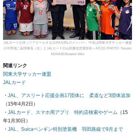
JALカードを持ってアピールするJUFA GIRLのメンバー。中央は関東大学サッカー連盟
の中野雄二副理事長（左）とJALカードの山田勝也営業部長＝4月2日 PHOTO: Yusuke
KOHASE/Aviation Wire
関連リンク
関東大学サッカー連盟
JALカード
・
JAL、アスリート応援企画17団体に 柔道など3団体追加
（15年4月2日）
・
JALカード、スマホ用アプリ 特約店検索やゲーム
（15
年1月30日）
・
JAL、Suicaペンギン特別塗装機 羽田路線で9月まで