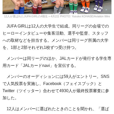
12人が選ばれたJUFA GIRLの4期生＝4月2日 PHOTO: Yusuke KOHASE/Aviation Wire
JUFA GIRLは12人の大学生で結成。同リーグの会場での
ヒーローインタビューや集客活動、選手や監督、スタッフ
への取材などを担当する。メンバーは同リーグ所属の大学
を、1部と2部それぞれ1校ずつ受け持つ。
メンバーは同リーグのほか、JALカードが発行する学生専
用カード「JALカードnavi」を宣伝する。
メンバーのオーディションには59人がエントリー。SNS
で人気投票を実施し、Facebook（フェイスブック）と
Twitter（ツイッター）合わせて4930人が最終投票審査に参
加した。
12人はメンバーに選ばれたときのことを聞かれ、「選ば