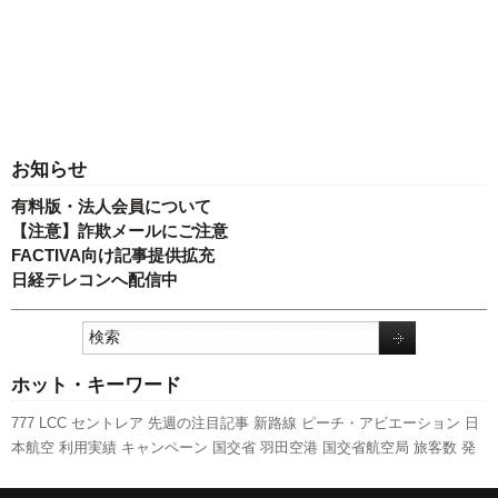
お知らせ
有料版・法人会員について
【注意】詐欺メールにご注意
FACTIVA向け記事提供拡充
日経テレコンへ配信中
ホット・キーワード
777
LCC
セントレア
先週の注目記事
新路線
ピーチ・アビエーション
日
本航空
利用実績
キャンペーン
国交省
羽田空港
国交省航空局
旅客数
発
着回数
A320
新千歳空港
航空貨物
実績
伊丹空港
訪日客
人事
737NG
新
型コロナウイルス
ANAホールディングス
客室乗務員
関西空港
787
福岡