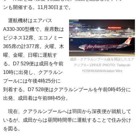
ンも開催する。11月30日まで。
運航機材はエアバス
A330-300型機で、座席数は
ビジネス12席、エコノミー
365席の計377席。火曜、木
曜、金曜、日曜に運航す
成田－クアラルンプール線を開設したエア
る。D7 529便は成田を午前
アジアX＝13年6月 PHOTO: Tadayuki
YOSHIKAWA/Aviation Wire
10時に出発し、クアラルン
プールには午後4時25分に
到着する。D7 528便はクアラルンプールを午前0時45分に
出発、成田着は午前8時45分。
現在、クアラルンプールへは羽田から深夜便が就航して
いるが、成田からは昼間時間帯に運航することで住み分け
を図る。