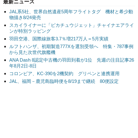
最新ニュース
JAL系5社、世界自然遺産5周年フライトタグ 機材と希少動
物描き8/24発売
スカイライナーに「ピカチュウジェット」チャイナエアライ
ンが特別ラッピング
羽田空港、国際線旅客3.7％増217万人＝5月実績
ルフトハンザ、初期製造777Xを選別受領へ 特集・787事例
から見た次世代旗艦機
ANA Dash 8認定中古機の羽田到着が1位 先週の注目記事26
年8月2日-8日
コロンビア、KC-390を2機契約 グリペンと連携運用
JAL、福岡－鹿児島臨時便を8/19まで継続 80便設定