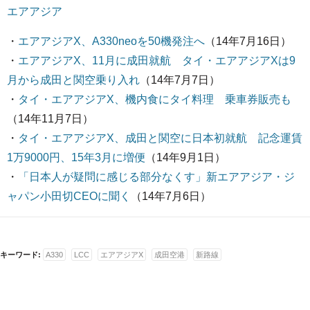
エアアジア
・
エアアジアX、A330neoを50機発注へ
（14年7月16日）
・
エアアジアX、11月に成田就航 タイ・エアアジアXは9
月から成田と関空乗り入れ
（14年7月7日）
・
タイ・エアアジアX、機内食にタイ料理 乗車券販売も
（14年11月7日）
・
タイ・エアアジアX、成田と関空に日本初就航 記念運賃
1万9000円、15年3月に増便
（14年9月1日）
・
「日本人が疑問に感じる部分なくす」新エアアジア・ジ
ャパン小田切CEOに聞く
（14年7月6日）
キーワード:
A330
LCC
エアアジアX
成田空港
新路線