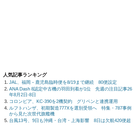
人気記事ランキング
JAL、福岡－鹿児島臨時便を8/19まで継続 80便設定
ANA Dash 8認定中古機の羽田到着が1位 先週の注目記事26
年8月2日-8日
コロンビア、KC-390を2機契約 グリペンと連携運用
ルフトハンザ、初期製造777Xを選別受領へ 特集・787事例
から見た次世代旗艦機
台風13号、9日も沖縄・台湾・上海影響 8日は欠航420便超