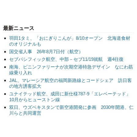
最新ニュース
羽田1タミ、「おにぎりこんが」8/10オープン 北海道食材
のオリジナルも
国交省人事 26年8月7日付（航空）
セブパシフィック航空、中部－セブ11/19就航 週4往復
南海、ピニンファリーナが次期空港特急デザイン なにわ筋
線乗り入れ
JAL、マレーシア航空の福岡新路線とコードシェア 訪日客
の地方誘客拡大
ユナイテッド航空、成田に新仕様787-9「エレベーテッド」
10月からヒューストン線
双日、ウズベキスタンで新空港開発に参画 2030年開港、仁
川らと共同運営