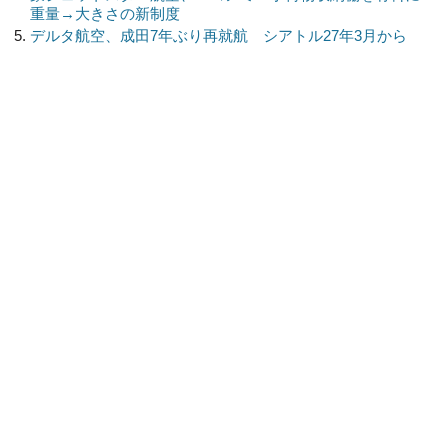
重量→大きさの新制度
デルタ航空、成田7年ぶり再就航 シアトル27年3月から