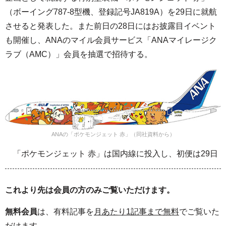
（ボーイング787-8型機、登録記号JA819A）を29日に就航
させると発表した。また前日の28日にはお披露目イベント
も開催し、ANAのマイル会員サービス「ANAマイレージク
ラブ（AMC）」会員を抽選で招待する。
ANAの「ポケモンジェット 赤」（同社資料から）
「ポケモンジェット 赤」は国内線に投入し、初便は29日
これより先は会員の方のみご覧いただけます。
無料会員
は、有料記事を
月あたり1記事まで無料
でご覧いた
だけます。