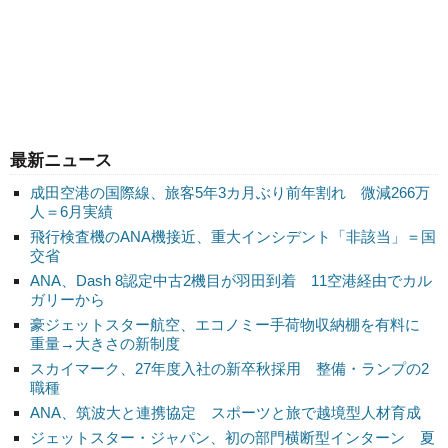
最新ニュース
成田空港の国際線、旅客5年3カ月ぶり前年割れ 微減266万
人＝6月実績
飛行検査機のANA機接近、重大インシデント「非該当」＝国
交省
ANA、Dash 8認定中古2機目が羽田到着 11空港経由でカル
ガリーから
豪ジェットスター航空、エコノミー手荷物収納棚を有料に
重量→大きさの新制度
スカイマーク、27年度入社の新卒秋採用 整備・ランプの2
職種
ANA、筑波大と連携協定 スポーツと旅で越境型人材育成
ジェットスター・ジャパン、初の部門横断型インターン 夏