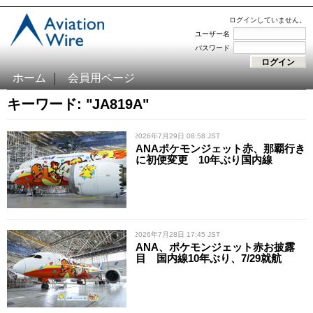
ログインしていません。
ユーザー名
パスワード
ホーム
会員用ページ
キーワード: "JA819A"
/ 2026年7月29日 08:58 JST
ANAポケモンジェット赤、那覇行き
に初便変更 10年ぶり国内線
/ 2026年7月28日 17:45 JST
ANA、ポケモンジェット赤お披露
目 国内線10年ぶり、7/29就航