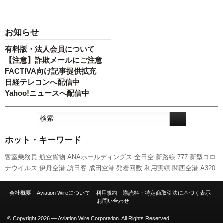
お知らせ
有料版・法人会員について
【注意】詐欺メールにご注意
FACTIVA向け記事提供拡充
日経テレコンへ配信中
Yahoo!ニュースへ配信中
ホット・キーワード
客室乗務員
航空貨物
ANAホールディングス
全日空
新路線
777
新型コロ
ナウイルス
伊丹空港
訪日客
成田空港
発着回数
利用実績
関西空港
A320
新千歳空港
エアバス
旅客数
人事
ボーイング
国交省航空局
セントレア
国交省
スカイマーク
羽田空港
ピーチ・アビエーション
787
実績
スター
会社概要
Aviation Wireについて
利用規約
購読料・特定商取引法に基づく表示
フライヤー
LCC
日本航空
福岡空港
先週の注目記事
737NG
A350 XWB
お問い合わせ
キャンペーン
© Copyright 2026 — Aviation Wire Corporation. All Rights Reserved