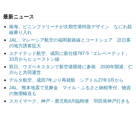
最新ニュース
南海、ピニンファリーナが次期空港特急デザイン なにわ筋
線乗り入れ
JAL、マレーシア航空の福岡新路線とコードシェア 訪日客
の地方誘客拡大
ユナイテッド航空、成田に新仕様787-9「エレベーテッド」
10月からヒューストン線
双日、ウズベキスタンで新空港開発に参画 2030年開港、仁
川らと共同運営
デルタ航空、成田7年ぶり再就航 シアトル27年3月から
JAL、熊本地震で見舞金 マイル・ふるさと納税寄付、物資
の無償輸送も
スカイマーク、神戸－鹿児島8月臨時便 羽田発神戸行きも