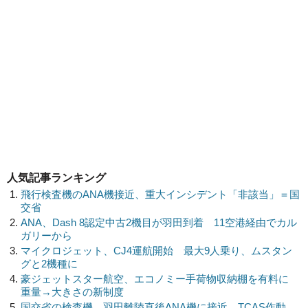
人気記事ランキング
飛行検査機のANA機接近、重大インシデント「非該当」＝国
交省
ANA、Dash 8認定中古2機目が羽田到着 11空港経由でカル
ガリーから
マイクロジェット、CJ4運航開始 最大9人乗り、ムスタン
グと2機種に
豪ジェットスター航空、エコノミー手荷物収納棚を有料に
重量→大きさの新制度
国交省の検査機、羽田離陸直後ANA機に接近 TCAS作動