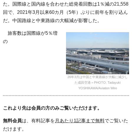
た。国際線と国内線を合わせた総発着回数は1％減の21,558
回で、2021年3月以来60カ月（5年）ぶりに前年を割り込ん
だ。中国路線と中東路線の大幅減が影響した。
旅客数は国際線が5％増
の
26年3月は中国と中東路線が大幅に減少し
た成田空港＝PHOTO: Tadayuki
YOSHIKAWA/Aviation Wire
これより先は会員の方のみご覧いただけます。
無料会員
は、有料記事を
月あたり1記事まで無料
でご覧いた
だけます。