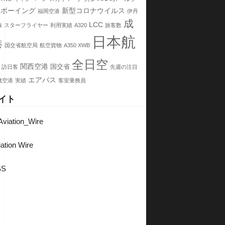
ボーイング
新型コロナウイルス
福岡空港
伊丹
成
LCC
線
スターフライヤー
利用実績
A320
旅客数
日本航
港
国交省航空局
航空貨物
A350 XWB
全日空
関西空港
国交省
訪日客
先週の注目
エアバス
歳空港
実績
客室乗務員
イト
viation_Wire
ation Wire
SS