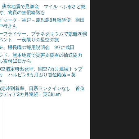
L、熊本地震で見舞金 マイル・ふるさと納
付、物資の無償輸送も
イマーク、神戸－鹿児島8月臨時便 羽田
戸行きも
ーフライヤー、プラネタリウムで就航20周
ベント 一夜限りの星空の旅
チ、機長職の採用説明会 9/7に成田
シド、熊本地震で災害支援者の輸送協力
ル寄付12日から
の空港定時出発率、関空7カ月連続トップ
入り ハルビン9カ月ぶり首位陥落＝英
um
の定時到着率、日系ランクインなし 首位
ウディア2カ月連続＝英Cirium