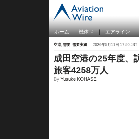
ホーム
機体
エアライン
空港
,
需要
,
需要実績
— 2026年5月11日 17:50 JST
成田空港の25年度、
旅客4258万人
By
Yusuke KOHASE