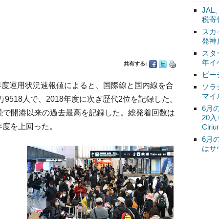
JA
税寄
スカ
発神
スタ
年イ
共有する:
ピー
5年度運用状況速報値によると、国際線と国内線を合
ソラ
マイ
万9518人で、2018年度に次ぎ歴代2位を記録した。
6月
続で開港以来の過去最高を記録した。総発着回数は
20
前年度を上回った。
Ciri
6月
はサ