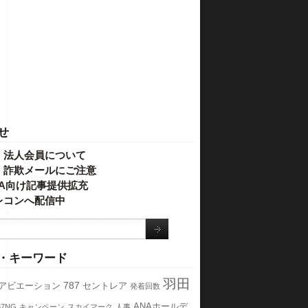
せ
・法人会員について
】詐欺メールにご注意
IVA向け記事提供拡充
レコンへ配信中
・キーワード
羽田
787
アビエーション
セントレア
発着回数
ANAホールデ
37NG
キャンペーン
スカイマーク
人事