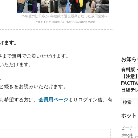
25年度の訪日客が3年連続で過去最高となった成田空港＝
PHOTO: Yusuke KOHASE/Aviation Wire
けます。
事まで無料
でご覧いただけます。
お知ら
いただけます。
有料版
【注意
。
FACT
と続きをお読みいただけます。
日経テ
も希望する方は、
会員用ページ
よりログイン後、有
ホット
ピーチ・
空港
7