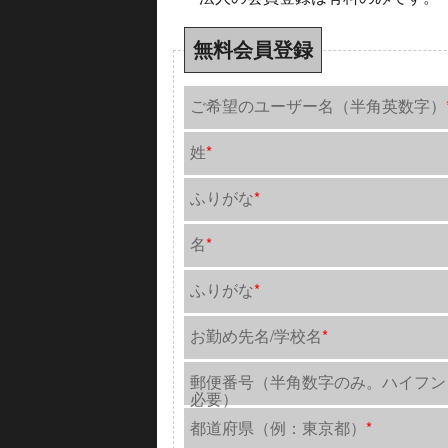
無料会員登録
ご希望のユーザー名（半角英数字）
姓
*
ふりがな
*
名
*
ふりがな
*
お勤め先名/学校名
*
郵便番号（半角数字のみ。ハイフン
必要）
都道府県（例：東京都）
*