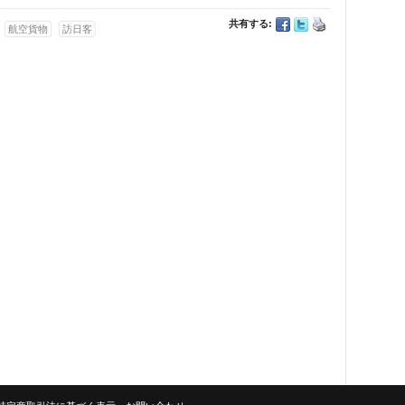
共有する:
航空貨物
訪日客