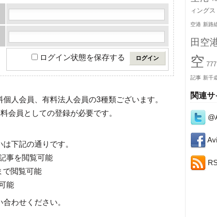
ィングス
空港
新路
田空
空
ログイン状態を保存する
777
記事
新千
関連サ
有料個人会員、有料法人会員の3種類ございます。
料会員としての登録が必要です。
@A
Avi
いは下記の通りです。
記事を閲覧可能
R
まで閲覧可能
可能
い合わせください。