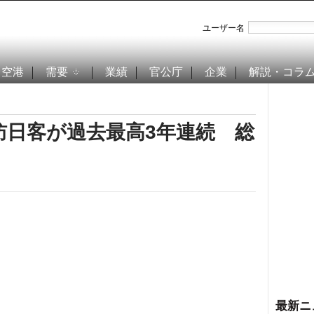
ユーザー名
空港
需要
業績
官公庁
企業
解説・コラ
訪日客が過去最高3年連続 総
最新ニ