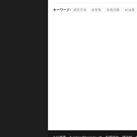
キーワード:
成田空港
旅客数
発着回数
給油量